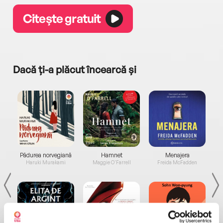
Citește gratuit
Dacă ți-a plăcut încearcă și
a...
Pădurea norvegiană
Hamnet
Menajera
I
Haruki Murakami
Maggie O'Farrell
Freida McFadden