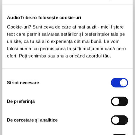
Elita de Argint (Elita
Diavolul se îmbracă de
Migdală
AudioTribe.ro folosește cookie-uri
de...
la...
Dani Francis
Lauren Weisberger
Sohn Won-pyung
Cookie-uri? Sunt ceva de care ai mai auzit - mici fișiere
text care permit salvarea setărilor și preferințelor tale pe
un site, ca tu să ai o experiență cât mai bună. Le vom
folosi numai cu permisiunea ta și îți mulțumim dacă ne-o
Despre
carte
oferi. Poți schimba sau anula oricând acordul tău.
Roman câștigător al Booker Prize 2020
British Book Awards: cea mai bună carte a
Selecția
anului
Strict necesare
consimțământului
Finalist al National Book Award
MAI MULT
„O poveste sfâșietoare despre identitate,
De preferință
Recenzii
adicție și abandon." Time
De cercetare și analitice
„Un tur de forță literar." Washington
Nu e cartea Shuggie Bain. Vă rog să puneți
Independent Review of Books
documentul corect. Vă mulțumesc