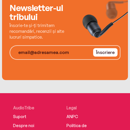
Newsletter-ul
tribului
Înscrie-te și-ți trimitem
recomandări, recenzii și alte
lucruri simpatice.
Înscriere
AudioTribe
Legal
Suport
ANPC
Despre noi
Politica de