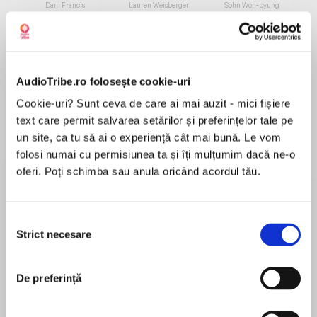
de...
la...
Dani Francis
Lauren Weisberger
Sohn Won-pyung
AudioTribe.ro folosește cookie-uri
Despre
carte
Cookie-uri? Sunt ceva de care ai mai auzit - mici fișiere
Once again, author Tilly Bagshawe takes up the
text care permit salvarea setărilor și preferințelor tale pe
mantle of the late, great Sidney Sheldon—and
un site, ca tu să ai o experiență cât mai bună. Le vom
again, she succeeds magnificently. Written in
folosi numai cu permisiunea ta și îți mulțumim dacă ne-o
the inimitable Sheldon style and based on
oferi. Poți schimba sau anula oricând acordul tău.
extensive, never before published material from
MAI MULT
his private archives, Sidney Sheldon’s Angel of
În acest moment nu există recenzii
the Dark is a thrilling tale of murder, lies, and lust
Selecția
pentru această carte
that the master storyteller—the bestselling
Strict necesare
consimțământului
author of Master of the Game, The Other Side
of Midnight, and so many other beloved classics
De preferință
—would have been proud to have called his
Sidney Sheldon
own. With Sidney Sheldon’s Angel of the Dark, a
gripping, stylish, sexy and surprising story of a