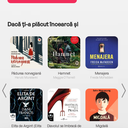
Dacă ți-a plăcut încearcă și
a...
Pădurea norvegiană
Hamnet
Menajera
I
Haruki Murakami
Maggie O'Farrell
Freida McFadden
Elita de Argint (Elita
Diavolul se îmbracă de
Migdală