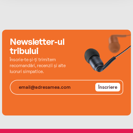
and children.
Newsletter-ul
tribului
Înscrie-te și-ți trimitem
recomandări, recenzii și alte
lucruri simpatice.
Înscriere