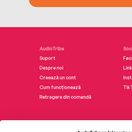
AudioTribe
Soc
Suport
Fac
Despre noi
Lin
Creează un cont
Ins
Cum funcționează
Tik
Retragere din comandă