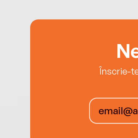
Ne
Înscrie-t