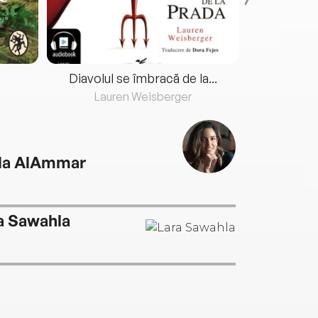
Diavolul se îmbracă de la...
Lauren Weisberger
Fre
la AlAmmar
a Sawahla