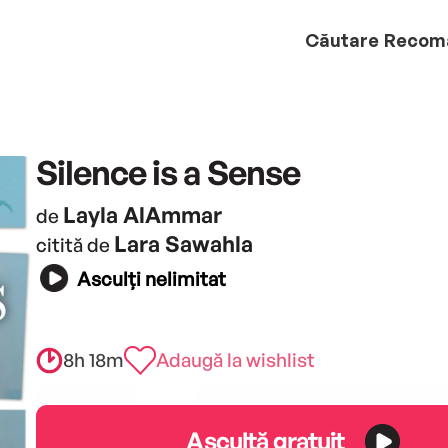
Căutare
Recom
Silence is a Sense
Layla AlAmmar
de
Lara Sawahla
citită de
Asculți nelimitat
8h 18m
Adaugă la wishlist
Ascultă gratuit