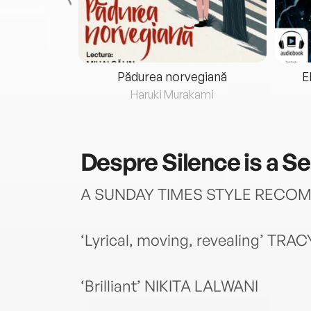
eria...
Pădurea norvegiană
E
ris
Haruki Murakami
Despre
Silence is a S
A SUNDAY TIMES STYLE RECO
‘Lyrical, moving, revealing’ TR
‘Brilliant’ NIKITA LALWANI