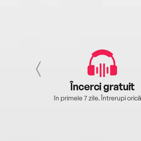
cu tine
Încerci gratuit
oriunde ești.
în primele 7 zile. Întrerupi oric