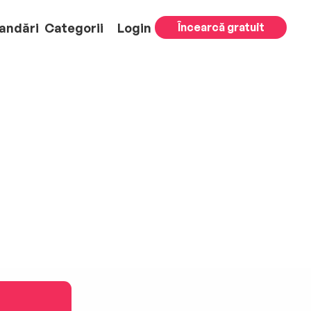
andări
Categorii
Login
Încearcă gratuit