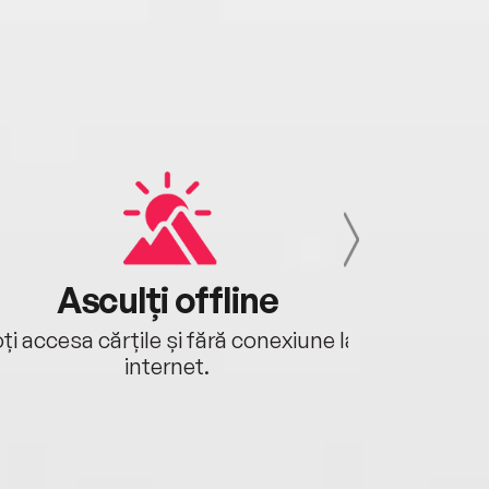
Asculți offline
Aj
ți accesa cărțile și fără conexiune la
Ascultă a
internet.