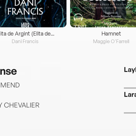
lita de Argint (Elita de...
Hamnet
Dani Francis
Maggie O'Farrell
ense
Lay
MMEND
Lar
ACY CHEVALIER