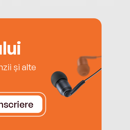
lui
ii și alte
Înscriere