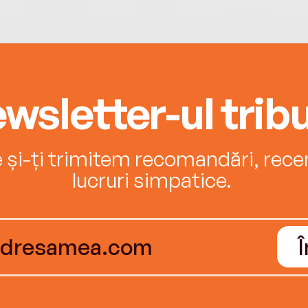
wsletter-ul tribu
e și-ți trimitem recomandări, recenz
lucruri simpatice.