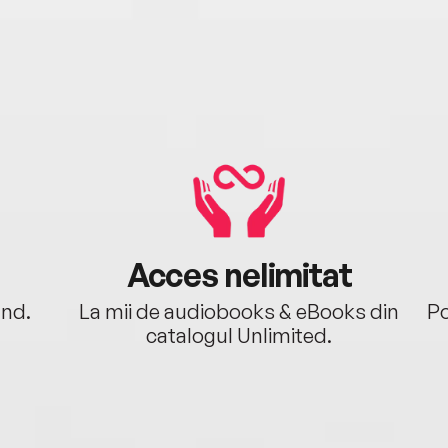
Acces nelimitat
ând.
La mii de audiobooks & eBooks din
Po
catalogul Unlimited.