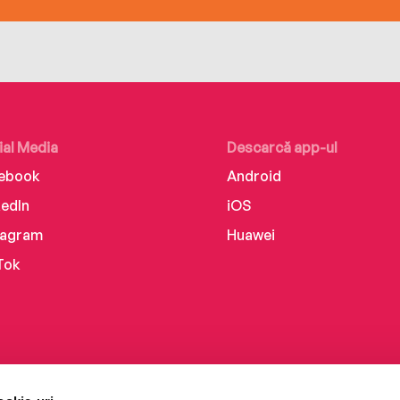
ial Media
Descarcă app-ul
ebook
Android
kedIn
iOS
tagram
Huawei
Tok