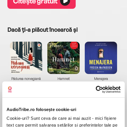
Citește gratuit
Dacă ți-a plăcut încearcă și
a...
Pădurea norvegiană
Hamnet
Menajera
I
Haruki Murakami
Maggie O'Farrell
Freida McFadden
AudioTribe.ro folosește cookie-uri
Cookie-uri? Sunt ceva de care ai mai auzit - mici fișiere
text care permit salvarea setărilor și preferințelor tale pe