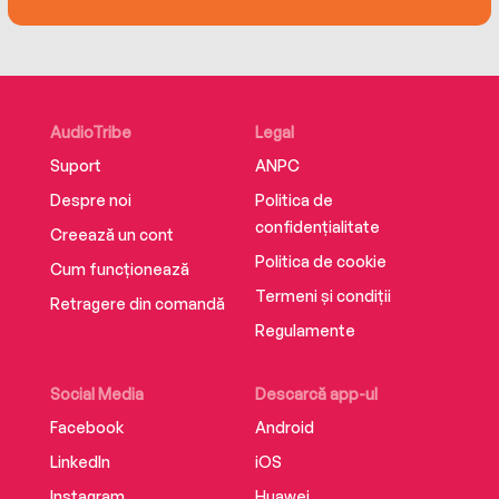
anyone she’s ever dated. Suddenly, Lily’s
“summer of me” takes an unexpected turn, and
she finds herself falling deeper and harder than
ever before. But Noel isn’t interested in the
limelight. She loves Noel-but she loves her fans,
AudioTribe
Legal
too. And come August, she may be forced to
Suport
ANPC
choose.
Despre noi
Politica de
confidențialitate
Creează un cont
Politica de cookie
Cum funcționează
Termeni și condiții
Retragere din comandă
Regulamente
Social Media
Descarcă app-ul
Facebook
Android
LinkedIn
iOS
Instagram
Huawei