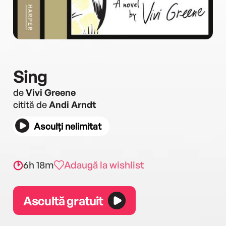
Sing
de
Vivi Greene
citită de
Andi Arndt
Asculți nelimitat
6h 18m
Adaugă la wishlist
Ascultă gratuit