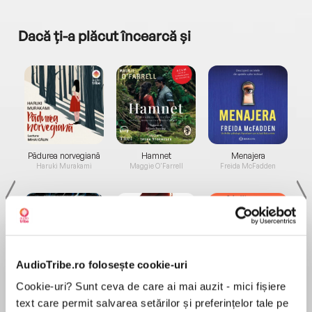
Dacă ți-a plăcut încearcă și
a...
Pădurea norvegiană
Hamnet
Menajera
I
Haruki Murakami
Maggie O'Farrell
Freida McFadden
AudioTribe.ro folosește cookie-uri
Elita de Argint (Elita
Diavolul se îmbracă de
Migdală
Cookie-uri? Sunt ceva de care ai mai auzit - mici fișiere
de...
la...
Dani Francis
Lauren Weisberger
Sohn Won-pyung
text care permit salvarea setărilor și preferințelor tale pe