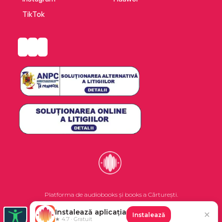
TikTok
Platforma de audiobooks și books a Cărturești.
Instalează aplicația
✕
Instalează
©2026 Nemo EPG SRL. Toate drepturile rezervate.
★ 4.7 · Gratuit