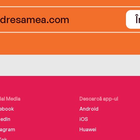
ial Media
Descarcă app-ul
ebook
Android
kedIn
iOS
tagram
Huawei
Tok