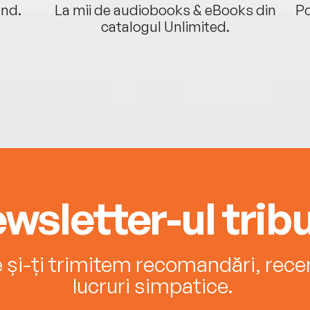
ând.
La mii de audiobooks & eBooks din
Po
catalogul Unlimited.
wsletter-ul tribu
e și-ți trimitem recomandări, recenz
lucruri simpatice.