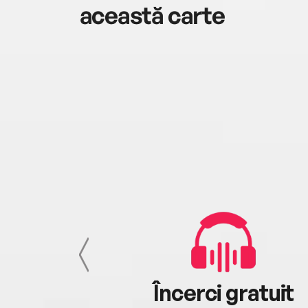
această carte
cu tine
Încerci gratuit