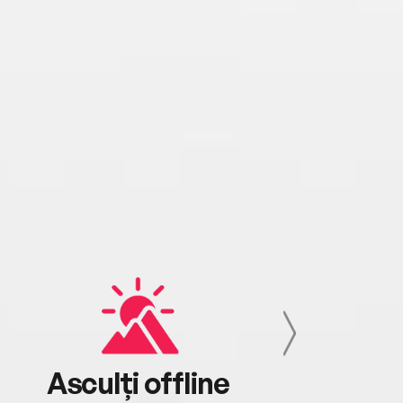
Asculți offline
Aj