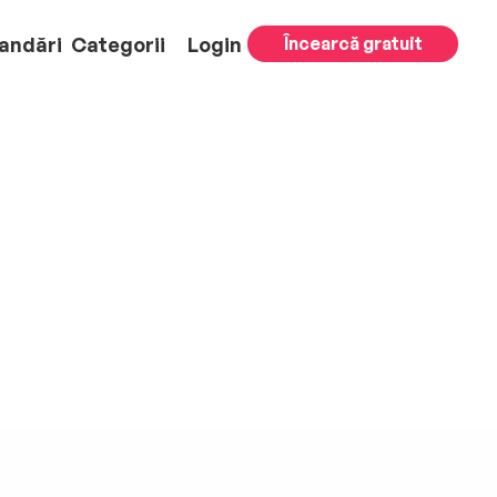
andări
Categorii
Login
Încearcă gratuit