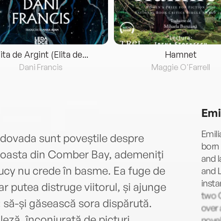
lita de Argint (Elita de...
Hamnet
Dani Francis
Maggie O'Farrell
Emi
Emili
 dovada sunt poveștile despre
born 
 coasta din Comber Bay, ademeniți
and l
ucy nu crede în basme. Ea fuge de
and L
insta
r putea distruge viitorul, și ajunge
two 
 să-și găsească sora dispărută.
over 
eză, înconjurată de picturi
novel