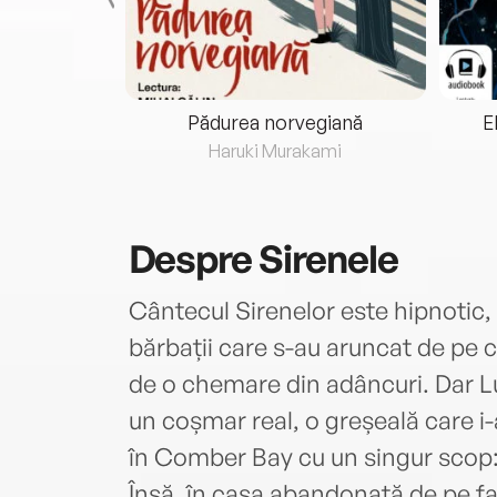
eria...
Pădurea norvegiană
E
ris
Haruki Murakami
Despre
Sirenele
Cântecul Sirenelor este hipnotic,
bărbații care s-au aruncat de pe
de o chemare din adâncuri. Dar L
un coșmar real, o greșeală care i-a
în Comber Bay cu un singur scop:
Însă, în casa abandonată de pe fal