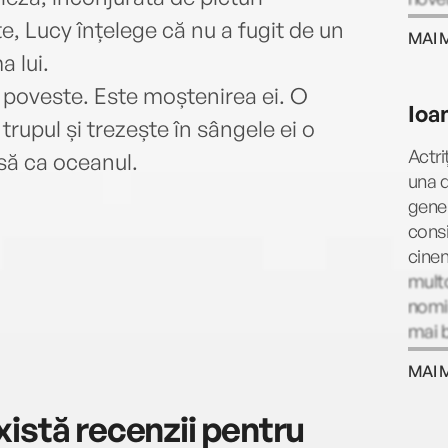
bests
te, Lucy înțelege că nu a fugit de un
MAI 
and 
a lui.
Emili
 poveste. Este moștenirea ei. O
cat c
Ioa
trupul și trezește în sângele ei o
Actri
asă ca oceanul.
una d
gener
consi
cinem
multo
nomin
mai b
și ve
MAI 
care 
unde 
istă recenzii pentru