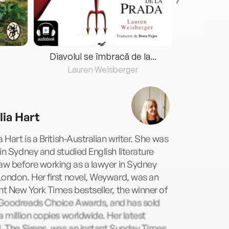
Diavolul se îmbracă de la...
Lauren Weisberger
Fre
lia Hart
a Hart is a British-Australian writer. She was
in Sydney and studied English literature
aw before working as a lawyer in Sydney
ondon. Her first novel, Weyward, was an
nt New York Times bestseller, the winner of
Goodreads Choice Awards, and has sold
a million copies worldwide. Her latest
, The Sirens, was an instant Sunday Times