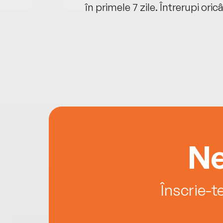
oriunde ești.
în primele 7 zile. Întrerupi oric
Ne
Înscrie-t