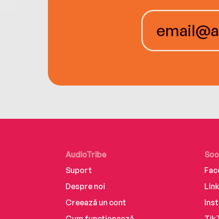
AudioTribe
Soc
Suport
Fac
Despre noi
Lin
Creează un cont
Ins
Cum funcționează
Tik