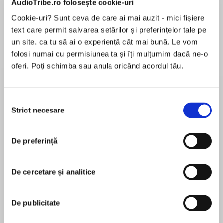
AudioTribe.ro folosește cookie-uri
Cookie-uri? Sunt ceva de care ai mai auzit - mici fișiere
text care permit salvarea setărilor și preferințelor tale pe
Despre
carte
un site, ca tu să ai o experiență cât mai bună. Le vom
folosi numai cu permisiunea ta și îți mulțumim dacă ne-o
USA Today bestselling author of The Girl Who
oferi. Poți schimba sau anula oricând acordul tău.
Lied
‘Gobsmacked…a thrilling finale’ Rachel’s
Selecția
Random Reads
Strict necesare
consimțământului
MAI MULT
În acest moment nu există recenzii
Alice: Beautiful, kind, manipulative, liar.
De preferință
pentru această carte
Clare: Intelligent, loyal, paranoid, jealous.
De cercetare și analitice
Clare thinks Alice is a manipulative liar who is
Sue Fortin
trying to steal her life.
De publicitate
Alice thinks Clare is jealous of her long-lost
Sue Fortin was born in Hertfordshire but had a
return and place in their family.
nomadic childhood, moving often with her family,