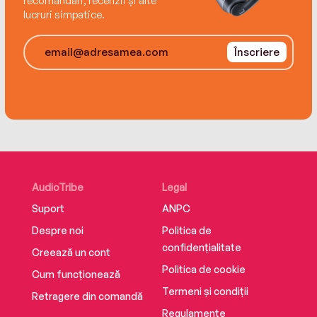
recomandări, recenzii și alte
lucruri simpatice.
Înscriere
AudioTribe
Legal
Suport
ANPC
Despre noi
Politica de
confidențialitate
Creează un cont
Politica de cookie
Cum funcționează
Termeni și condiții
Retragere din comandă
Regulamente