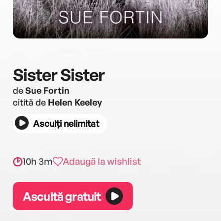
Sister Sister
de
Sue Fortin
citită de
Helen Keeley
Asculți nelimitat
10h 3m
Adaugă la wishlist
Ascultă gratuit