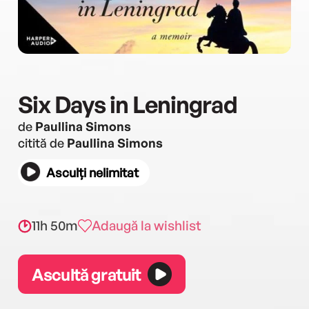
Six Days in Leningrad
de
Paullina Simons
citită de
Paullina Simons
Asculți nelimitat
11h 50m
Adaugă la wishlist
Ascultă gratuit