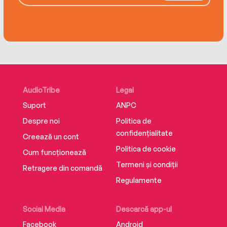
inspiration behind the epic saga, and a touching
story of a family's history, a father and a
daughter, and the fate of a nation.
'Amazing book! Thank you Paullina for sharing
your experience with us all!'-- Kiki, Goodreads
AudioTribe
Legal
Suport
ANPC
Despre noi
Politica de
confidențialitate
Creează un cont
Politica de cookie
Cum funcționează
Termeni și condiții
Retragere din comandă
Regulamente
Social Media
Descarcă app-ul
Facebook
Android