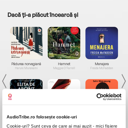
Dacă ți-a plăcut încearcă și
a...
Pădurea norvegiană
Hamnet
Menajera
I
Haruki Murakami
Maggie O'Farrell
Freida McFadden
Elita de Argint (Elita
Diavolul se îmbracă de
Migdală
AudioTribe.ro folosește cookie-uri
de...
la...
Dani Francis
Lauren Weisberger
Sohn Won-pyung
Cookie-uri? Sunt ceva de care ai mai auzit - mici fișiere