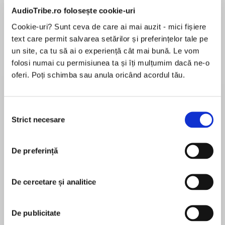
AudioTribe.ro folosește cookie-uri
Cookie-uri? Sunt ceva de care ai mai auzit - mici fișiere
Elita de Argint (Elita
Diavolul se îmbracă de
Migdală
de...
la...
Dani Francis
Lauren Weisberger
Sohn Won-pyung
text care permit salvarea setărilor și preferințelor tale pe
un site, ca tu să ai o experiență cât mai bună. Le vom
folosi numai cu permisiunea ta și îți mulțumim dacă ne-o
oferi. Poți schimba sau anula oricând acordul tău.
Despre
carte
The only user-friendly beginner’s guide to Six
Selecția
Sigma
Strict necesare
consimțământului
Six Sigma is the most common—and perhaps
De preferință
least understood—methodology for streamlining
MAI MULT
processes in manufacturing, service delivery,
În acest moment nu există recenzii
management, and almost any other business
De cercetare și analitice
pentru această carte
activity. For business leaders seeking increased
efficiency and customer service, Six Sigma is
Bruce Williams
De publicitate
the key.