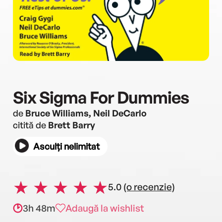
Six Sigma For Dummies
de
Bruce Williams, Neil DeCarlo
citită de
Brett Barry
Asculți nelimitat
5.0
(o recenzie)
3h 48m
Adaugă la wishlist