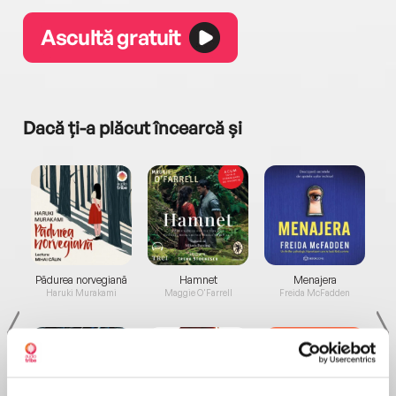
Ascultă gratuit
Dacă ți-a plăcut încearcă și
a...
Pădurea norvegiană
Hamnet
Menajera
I
Haruki Murakami
Maggie O'Farrell
Freida McFadden