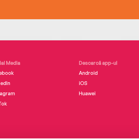
ial Media
Descarcă app-ul
ebook
Android
kedIn
iOS
tagram
Huawei
Tok