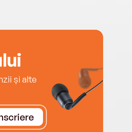
lui
ii și alte
Înscriere