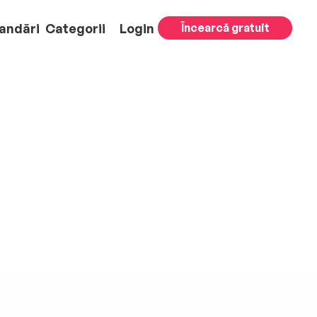
andări
Categorii
Login
Încearcă gratuit