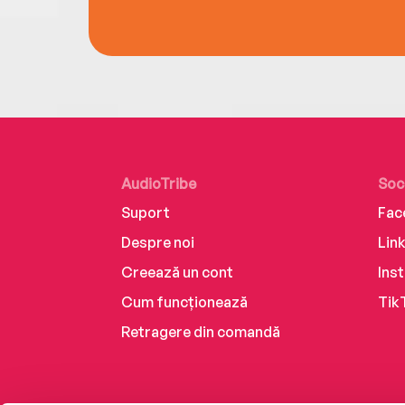
AudioTribe
Soc
Suport
Fac
Despre noi
Lin
Creează un cont
Ins
Cum funcționează
Tik
Retragere din comandă