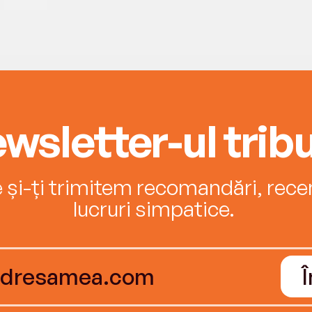
wsletter-ul tribu
e și-ți trimitem recomandări, recenz
lucruri simpatice.