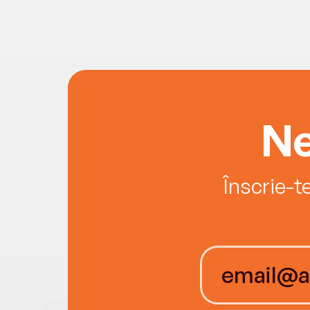
Ne
Înscrie-t