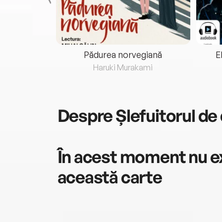
eria...
Pădurea norvegiană
E
ris
Haruki Murakami
Despre
Șlefuitorul d
În acest moment nu ex
această carte