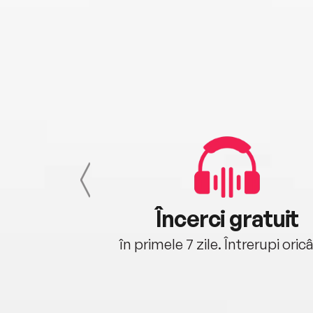
cu tine
Încerci gratuit
oriunde ești.
în primele 7 zile. Întrerupi oric