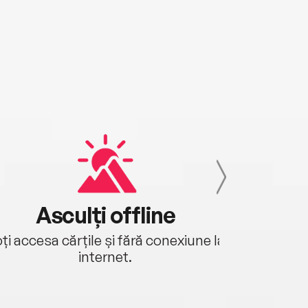
Asculți offline
Aj
ți accesa cărțile și fără conexiune la
Ascultă a
internet.