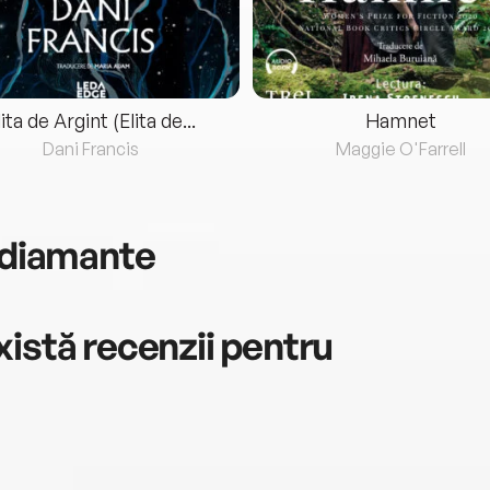
lita de Argint (Elita de...
Hamnet
Dani Francis
Maggie O'Farrell
e diamante
istă recenzii pentru