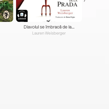
Diavolul se îmbracă de la...
Lauren Weisberger
Fre