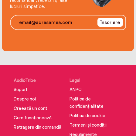
recomandări, recenzii și alte
lucruri simpatice.
Înscriere
AudioTribe
Legal
Suport
ANPC
Despre noi
Politica de
confidențialitate
Creează un cont
Politica de cookie
Cum funcționează
Termeni și condiții
Retragere din comandă
Regulamente