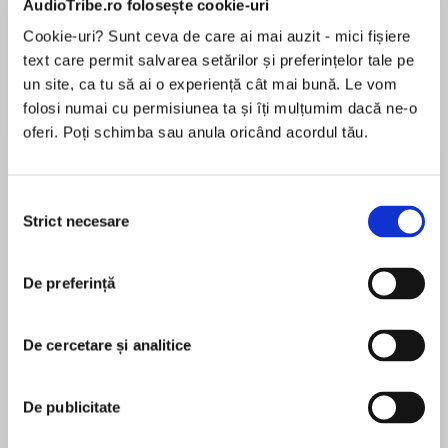
AudioTribe.ro folosește cookie-uri
Cookie-uri? Sunt ceva de care ai mai auzit - mici fișiere
text care permit salvarea setărilor și preferințelor tale pe
Despre
carte
un site, ca tu să ai o experiență cât mai bună. Le vom
folosi numai cu permisiunea ta și îți mulțumim dacă ne-o
‘Perfect winter comfort’Sunday Times
oferi. Poți schimba sau anula oricând acordul tău.
bestselling author Sarah Morgan
Selecția
Strict necesare
consimțământului
MAI MULT
A magical Christmas to remember
În acest moment nu există recenzii
De preferință
pentru această carte
Angel View manager Annie McCade thought her
De cercetare și analitice
twin niece and nephew could join her for
RaeAnne Thayne
Christmas, with her absent employer being
De publicitate
none the wiser. Until the ranch's new owner,
New York Times bestselling author RaeAnne
Tate Sheridan, shows up out of the blue ready
Thayne finds inspiration in the beautiful northern