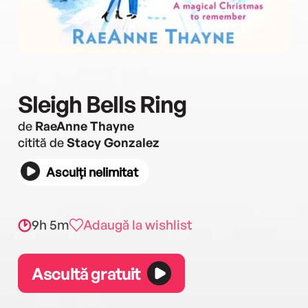
Sleigh Bells Ring
de
RaeAnne Thayne
citită de
Stacy Gonzalez
Asculți nelimitat
9h 5m
Adaugă la wishlist
Ascultă gratuit