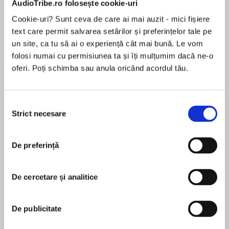
AudioTribe.ro folosește cookie-uri
Elita de Argint (Elita
Diavolul se îmbracă de
Migdală
de...
la...
Dani Francis
Lauren Weisberger
Sohn Won-pyung
Cookie-uri? Sunt ceva de care ai mai auzit - mici fișiere
text care permit salvarea setărilor și preferințelor tale pe
un site, ca tu să ai o experiență cât mai bună. Le vom
folosi numai cu permisiunea ta și îți mulțumim dacă ne-o
Despre
carte
oferi. Poți schimba sau anula oricând acordul tău.
There’s no such thing as witches…right?
Selecția
Emerson Wilde has built the life of her dreams.
Strict necesare
consimțământului
Youngest Chamber of Commerce president in
St. Cyprian history, successful indie bookstore
De preferință
MAI MULT
owner, and lucky enough to have her best
În acest moment nu există recenzii
friends as found family? Done.
pentru această carte
But when Emerson is attacked by creatures
De cercetare și analitice
that shouldn’t be real, and kills them with what
Hazel Beck
can only be calledmagic, Emerson finds that the
De publicitate
past decade of her life has been…a lie. St.
HAZEL BECK is the magical partnership of a river
Cyprian isn't your average Midwestern river
witch and an earth witch. Together, they have