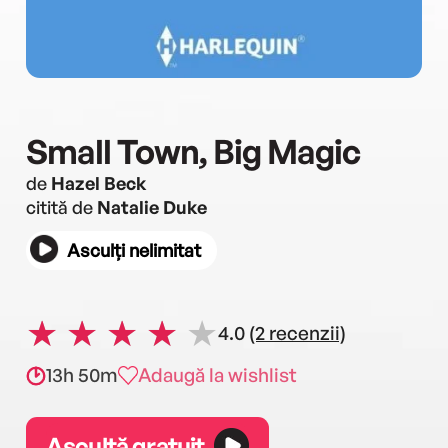
Small Town, Big Magic
de
Hazel Beck
citită de
Natalie Duke
Asculți nelimitat
4.0
(2 recenzii)
13h 50m
Adaugă la wishlist
Ascultă gratuit