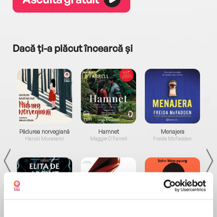
Dacă ți-a plăcut încearcă și
a...
Pădurea norvegiană
Hamnet
Menajera
I
Haruki Murakami
Maggie O'Farrell
Freida McFadden