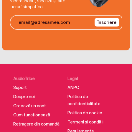
recomandări, recenzii și alte
lucruri simpatice.
Înscriere
AudioTribe
Legal
Suport
ANPC
Despre noi
Politica de
confidențialitate
Creează un cont
Politica de cookie
Cum funcționează
Termeni și condiții
Retragere din comandă
Regulamente