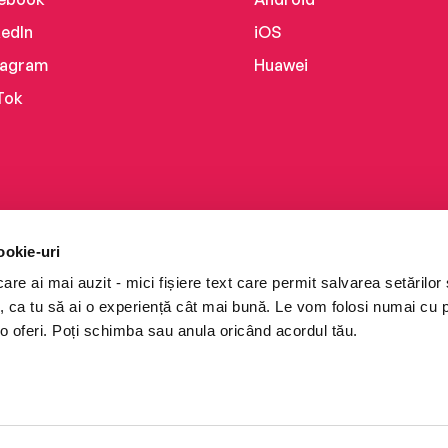
kedIn
iOS
tagram
Huawei
Tok
ookie-uri
re ai mai auzit - mici fișiere text care permit salvarea setărilor 
te, ca tu să ai o experiență cât mai bună. Le vom folosi numai cu
o oferi. Poți schimba sau anula oricând acordul tău.
i books a Cărturești.