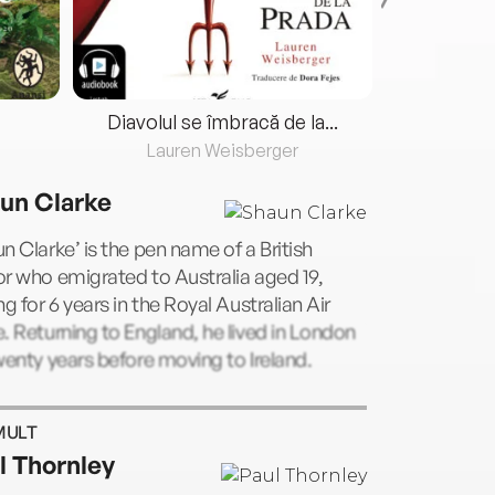
Diavolul se îmbracă de la...
Lauren Weisberger
Fre
un Clarke
n Clarke’ is the pen name of a British
r who emigrated to Australia aged 19,
ng for 6 years in the Royal Australian Air
. Returning to England, he lived in London
wenty years before moving to Ireland.
MULT
l Thornley