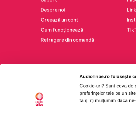
Despre noi
Lin
Creează un cont
Ins
Cum funcționează
Tik
Retragere din comandă
AudioTribe.ro folosește c
Cookie-uri? Sunt ceva de ca
preferințelor tale pe un si
ta și îți mulțumim dacă ne-
Platforma de audiobooks ș