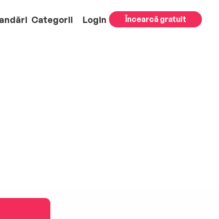
andări
Categorii
Login
Încearcă gratuit