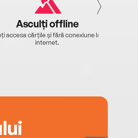
Asculți offline
Aj
ți accesa cărțile și fără conexiune la
Ascultă a
internet.
lui