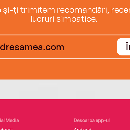
e și-ți trimitem recomandări, recenz
lucruri simpatice.
ial Media
Descarcă app-ul
ebook
Android