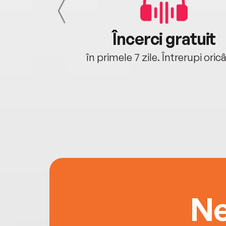
cu tine
Încerci gratuit
oriunde ești.
în primele 7 zile. Întrerupi oric
Ne