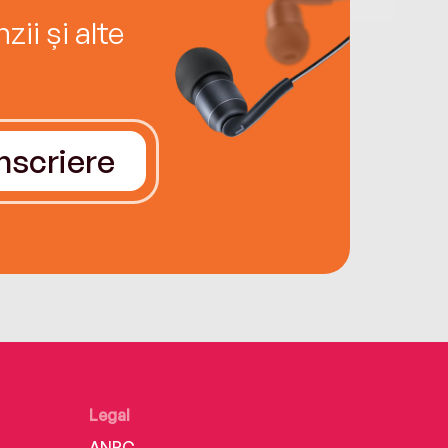
ii și alte
Înscriere
Legal
ANPC