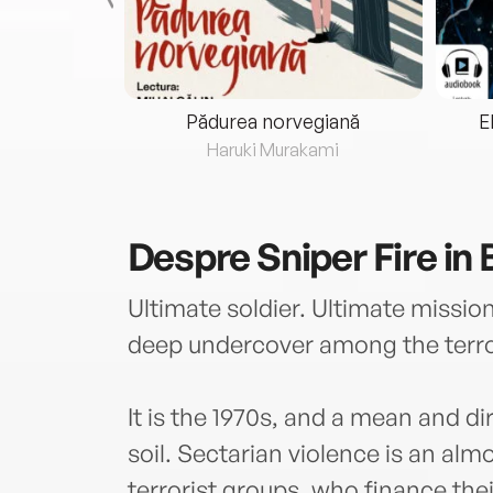
eria...
Pădurea norvegiană
E
ris
Haruki Murakami
Despre
Sniper Fire in 
Ultimate soldier. Ultimate missio
deep undercover among the terror
It is the 1970s, and a mean and di
soil. Sectarian violence is an alm
terrorist groups, who finance the