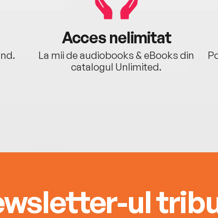
Acces nelimitat
ând.
La mii de audiobooks & eBooks din
Po
catalogul Unlimited.
wsletter-ul tribu