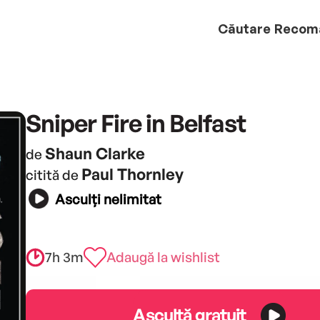
Căutare
Recom
Sniper Fire in Belfast
Shaun Clarke
de
Paul Thornley
citită de
Asculți nelimitat
7h 3m
Adaugă la wishlist
Ascultă gratuit