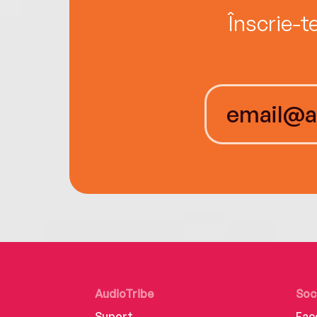
Înscrie-t
AudioTribe
Soc
Suport
Fac