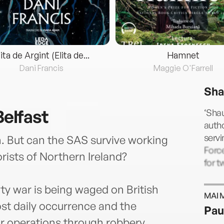
lita de Argint (Elita de...
Hamnet
Dani Francis
Maggie O'Farrell
Sha
Belfast
‘Shau
autho
servi
n. But can the SAS survive working
Force
ists of Northern Ireland?
for t
rty war is being waged on British
MAI 
ost daily occurrence and the
Pau
ir operations through robbery,