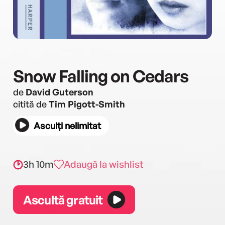
Snow Falling on Cedars
de
David Guterson
citită de
Tim Pigott-Smith
Asculți nelimitat
3h 10m
Adaugă la wishlist
Ascultă gratuit