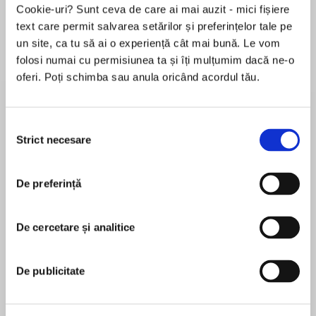
Cookie-uri? Sunt ceva de care ai mai auzit - mici fișiere
text care permit salvarea setărilor și preferințelor tale pe
un site, ca tu să ai o experiență cât mai bună. Le vom
Despre
carte
folosi numai cu permisiunea ta și îți mulțumim dacă ne-o
oferi. Poți schimba sau anula oricând acordul tău.
When a Japanese-American is charged with the
murder of a local fisherman, more than one
man’s guilt is at stake. Soon to be a major film
Selecția
starring Ethan Hawke, directed by Scott Hicks
Strict necesare
consimțământului
(Shine).
MAI MULT
De preferință
În acest moment nu există recenzii
San Piedro Island in Puget Sound is a place so
pentru această carte
isolated that no one who lives there can afford
to make enemies. But in 1954 a local fisherman
De cercetare și analitice
David Guterson
is found suspiciously drowned, and a Japanese-
American named Kabuo Miyamoto is charged
David Guterson is the author of the novels Snow
De publicitate
with his murder.
Falling on Cedars and East of the Mountains, as
well as short stories and non-fiction. Snow Falling
In the course of the ensuing trial, it becomes