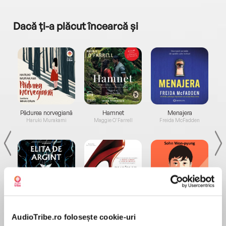
Dacă ți-a plăcut încearcă și
a...
Pădurea norvegiană
Hamnet
Menajera
I
Haruki Murakami
Maggie O'Farrell
Freida McFadden
Elita de Argint (Elita
Diavolul se îmbracă de
Migdală
de...
la...
Dani Francis
Lauren Weisberger
Sohn Won-pyung
AudioTribe.ro folosește cookie-uri