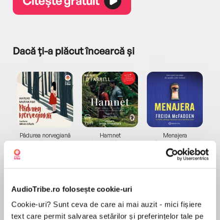
Citește gratuit
Dacă ți-a plăcut încearcă și
a...
Pădurea norvegiană
Hamnet
Menajera
I
Haruki Murakami
Maggie O'Farrell
Freida McFadden
AudioTribe.ro folosește cookie-uri
Cookie-uri? Sunt ceva de care ai mai auzit - mici fișiere
text care permit salvarea setărilor și preferințelor tale pe