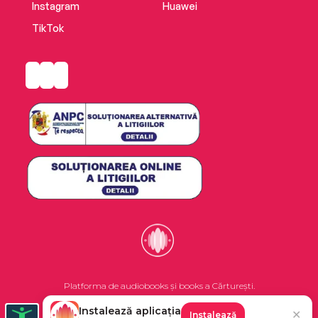
Instagram
Huawei
TikTok
Platforma de audiobooks și books a Cărturești.
Instalează aplicația
✕
Instalează