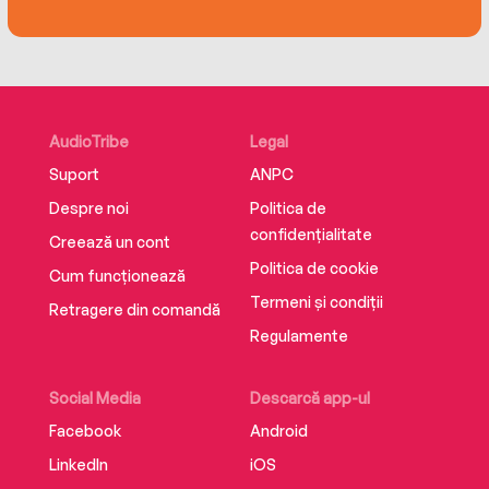
să fie din nou împreună.“ Elles Book Blog
Traducere de Monica Grecu
Editura Litera
ISBN 9786303429403
AudioTribe
Legal
Suport
ANPC
Despre noi
Politica de
confidențialitate
Creează un cont
Politica de cookie
Cum funcționează
Termeni și condiții
Retragere din comandă
Regulamente
Social Media
Descarcă app-ul
Facebook
Android
LinkedIn
iOS