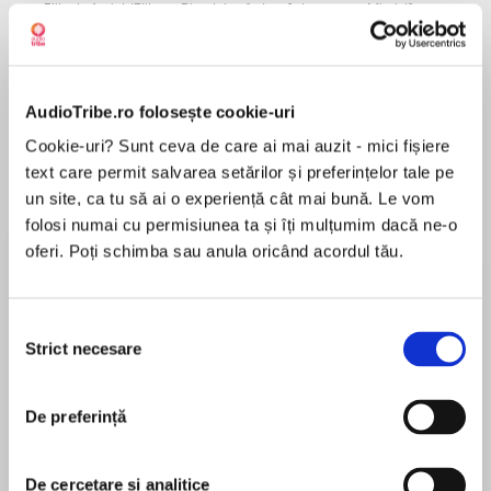
Elita de Argint (Elita
Diavolul se îmbracă de
Migdală
de...
la...
Dani Francis
Lauren Weisberger
Sohn Won-pyung
AudioTribe.ro folosește cookie-uri
Despre
carte
Cookie-uri? Sunt ceva de care ai mai auzit - mici fișiere
text care permit salvarea setărilor și preferințelor tale pe
Carte audio însoțită de un material audio
un site, ca tu să ai o experiență cât mai bună. Le vom
bonus: Iarna pe uliță de George Coșbuc în
folosi numai cu permisiunea ta și îți mulțumim dacă ne-o
lectura lui Carmen Tiderle.
oferi. Poți schimba sau anula oricând acordul tău.
Primăvăratic sau tomnatic, cunoscutul autor al
MAI MULT
Rapsodiilor a creat în textele sale o lume chiar și
Selecția
În acest moment nu există recenzii
pentru cele mai mărunte viețuitoare. Furnici,
Strict necesare
consimțământului
pentru această carte
gâze, fluturi – și-au găsit toate loc în universul
său. În volumul Soarele furnicilor am adunat cele
De preferință
mai cunoscute versuri ale lui G. Topîrceanu, dar
și texte mai puțin cunoscute, însă la fel de
George Topîrceanu
fermecătoare.
De cercetare și analitice