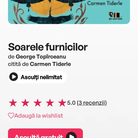
Soarele furnicilor
de
George Topîrceanu
citită de
Carmen Tiderle
Asculți nelimitat
5.0
(3 recenzii)
Adaugă la wishlist
Ascultă gratuit