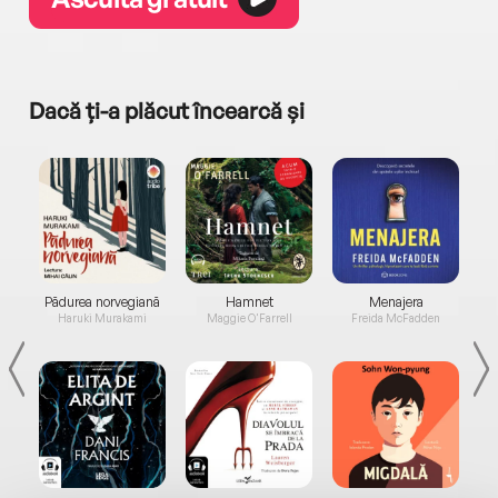
Dacă ți-a plăcut încearcă și
a...
Pădurea norvegiană
Hamnet
Menajera
I
Haruki Murakami
Maggie O'Farrell
Freida McFadden