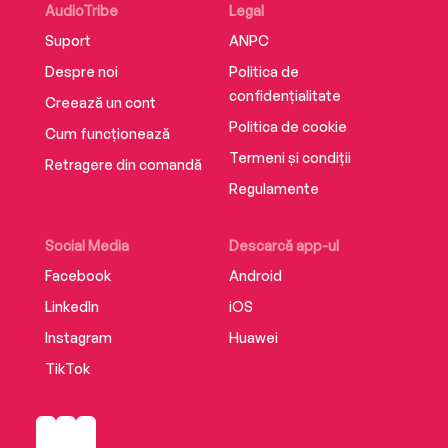
titlul “Turvy-Topsy, funky rhymes for funny times”.
AudioTribe
Legal
A publicat poezii în cunoscuta revistă de literatură
Suport
ANPC
pentru copii din UK, The Dirigible Balloon, și în
Despre noi
Politica de
volumul colectiv „Nesupusele”.
confidențialitate
Creează un cont
Politica de cookie
Cum funcționează
Termeni și condiții
Retragere din comandă
Regulamente
Social Media
Descarcă app-ul
Facebook
Android
LinkedIn
iOS
Instagram
Huawei
TikTok