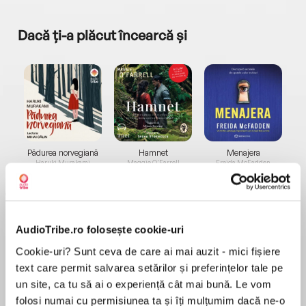
Dacă ți-a plăcut încearcă și
a...
Pădurea norvegiană
Hamnet
Menajera
I
Haruki Murakami
Maggie O'Farrell
Freida McFadden
AudioTribe.ro folosește cookie-uri
Cookie-uri? Sunt ceva de care ai mai auzit - mici fișiere
text care permit salvarea setărilor și preferințelor tale pe
Elita de Argint (Elita
Diavolul se îmbracă de
Migdală
un site, ca tu să ai o experiență cât mai bună. Le vom
de...
la...
Dani Francis
Lauren Weisberger
Sohn Won-pyung
folosi numai cu permisiunea ta și îți mulțumim dacă ne-o