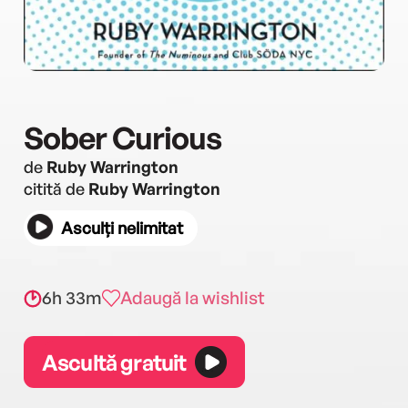
Sober Curious
de
Ruby Warrington
citită de
Ruby Warrington
Asculți nelimitat
6h 33m
Adaugă la wishlist
Ascultă gratuit