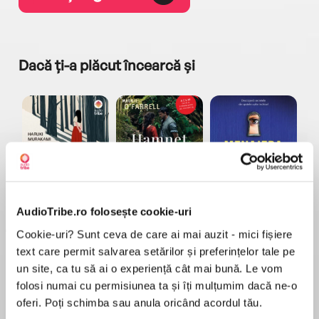
Dacă ți-a plăcut încearcă și
a...
Pădurea norvegiană
Hamnet
Menajera
I
Haruki Murakami
Maggie O'Farrell
Freida McFadden
AudioTribe.ro folosește cookie-uri
Cookie-uri? Sunt ceva de care ai mai auzit - mici fișiere
text care permit salvarea setărilor și preferințelor tale pe
un site, ca tu să ai o experiență cât mai bună. Le vom
folosi numai cu permisiunea ta și îți mulțumim dacă ne-o
oferi. Poți schimba sau anula oricând acordul tău.
Elita de Argint (Elita
Diavolul se îmbracă de
Migdală