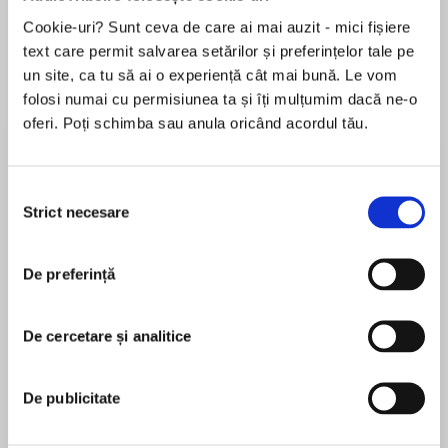
Cookie-uri? Sunt ceva de care ai mai auzit - mici fișiere
Elita de Argint (Elita
Diavolul se îmbracă de
Migdală
text care permit salvarea setărilor și preferințelor tale pe
de...
la...
Dani Francis
Lauren Weisberger
Sohn Won-pyung
un site, ca tu să ai o experiență cât mai bună. Le vom
folosi numai cu permisiunea ta și îți mulțumim dacă ne-o
oferi. Poți schimba sau anula oricând acordul tău.
Despre
carte
Selecția
Philosophy for busy people. Listen to this
Strict necesare
consimțământului
succinct account of the philosophy of Socrates
in just one hour.
De preferință
Socrates is widely renowned as one of the
MAI MULT
founders of Western philosophy, despite the
De cercetare și analitice
În acest moment nu există recenzii
fact that his ideas survive largely through the
pentru această carte
work of his pupil Plato. Socrates’ dialectic – a
method of aggressive questioning – was the
De publicitate
forerunner of logic; he used it to cut through the
pretentions of his adversaries and arrive at the