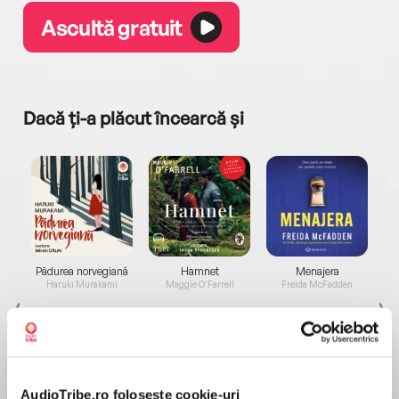
Ascultă gratuit
Dacă ți-a plăcut încearcă și
a...
Pădurea norvegiană
Hamnet
Menajera
I
Haruki Murakami
Maggie O'Farrell
Freida McFadden
AudioTribe.ro folosește cookie-uri