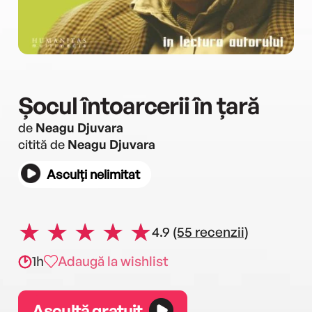
Șocul întoarcerii în țară
de
Neagu Djuvara
citită de
Neagu Djuvara
Asculți nelimitat
4.9
(55 recenzii)
1h
Adaugă la wishlist
Ascultă gratuit