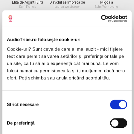
Elita de Argint (Elita
Diavolul se îmbracă de
Migdală
de...
la...
Dani Francis
Lauren Weisberger
Sohn Won-pyung
Despre
carte
AudioTribe.ro folosește cookie-uri
Cookie-uri? Sunt ceva de care ai mai auzit - mici fișiere
„Trebuie, mai întâi, să vă spun că vă citesc
text care permit salvarea setărilor și preferințelor tale pe
acum un capitol din cartea mea care se
un site, ca tu să ai o experiență cât mai bună. Le vom
numeşte Amintiri din pribegie. [...] Capitolul pe
folosi numai cu permisiunea ta și îți mulțumim dacă ne-o
care vi-l citesc este ultimul din această carte şi,
oferi. Poți schimba sau anula oricând acordul tău.
de fapt, este dincolo de pribegie, fiindcă e
MAI MULT
vorba de şocul întoarcerii mele în ţară, după o
Recenzii
absenţă de patruzeci şi cinci de ani.
Selecția
Eram în momentul acela la Paris, secretar
Strict necesare
consimțământului
general al unei instituţii româneşti benevole
MINUNAT!
care se numea Casa Românească, şi,
impresionaţi peste măsură de ce se întâmplase
De preferință
la Bucureşti în decembrie 1989, am hotărât să