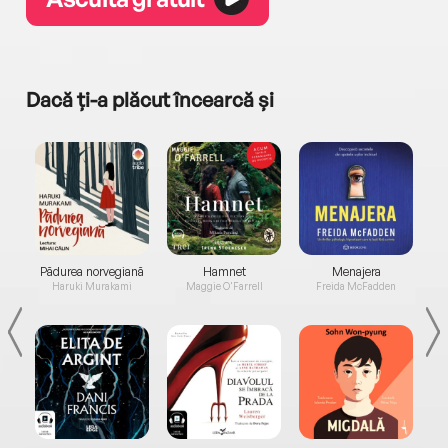
Dacă ți-a plăcut încearcă și
a...
Pădurea norvegiană
Hamnet
Menajera
I
Haruki Murakami
Maggie O'Farrell
Freida McFadden