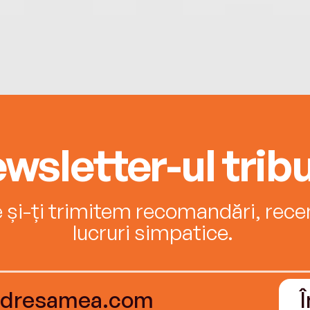
wsletter-ul tribu
e și-ți trimitem recomandări, recenz
lucruri simpatice.