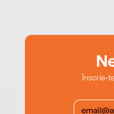
Ne
Înscrie-t