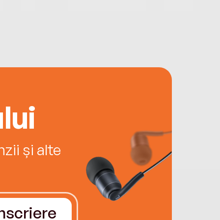
lui
ii și alte
Înscriere