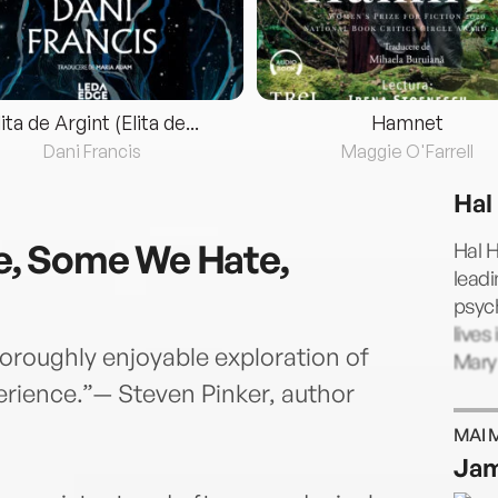
lita de Argint (Elita de...
Hamnet
Dani Francis
Maggie O'Farrell
Hal
, Some We Hate,
Hal H
leadi
psych
lives
horoughly enjoyable exploration of
Mary
rience.”— Steven Pinker, author
MAI 
Jam