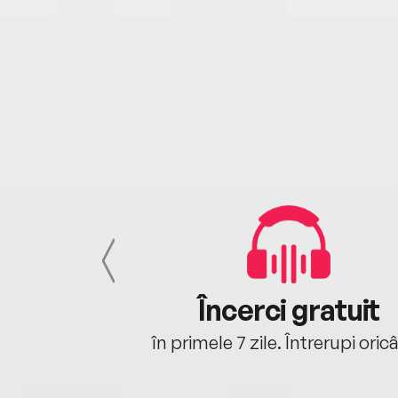
cu tine
Încerci gratuit
oriunde ești.
în primele 7 zile. Întrerupi oric