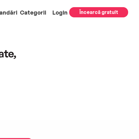
andări
Categorii
Login
Încearcă gratuit
te,