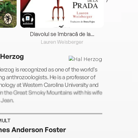
Diavolul se îmbracă de la...
Lauren Weisberger
Fre
 Herzog
erzog is recognized as one of the world’s
ng anthrozoologists. He is a professor of
ology at Western Carolina University and
 in the Great Smoky Mountains with his wife
 Jean.
MULT
es Anderson Foster