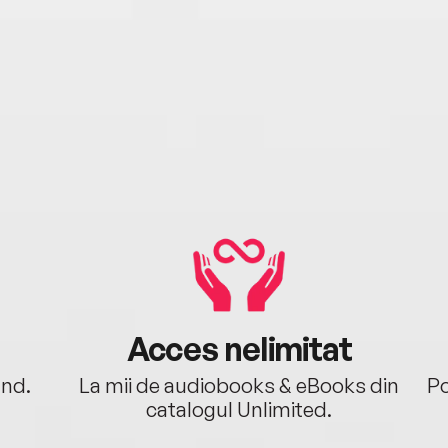
Acces nelimitat
ând.
La mii de audiobooks & eBooks din
Po
catalogul Unlimited.