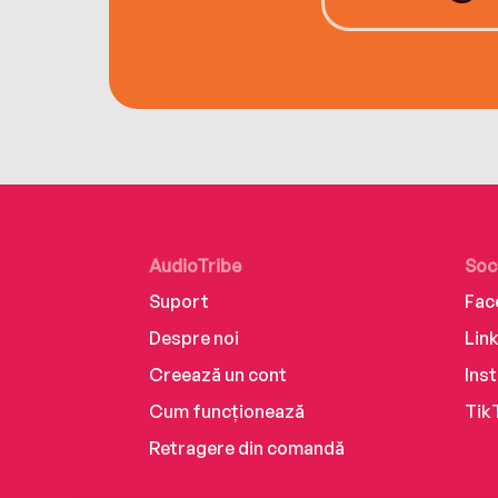
AudioTribe
Soc
Suport
Fac
Despre noi
Lin
Creează un cont
Ins
Cum funcționează
Tik
Retragere din comandă