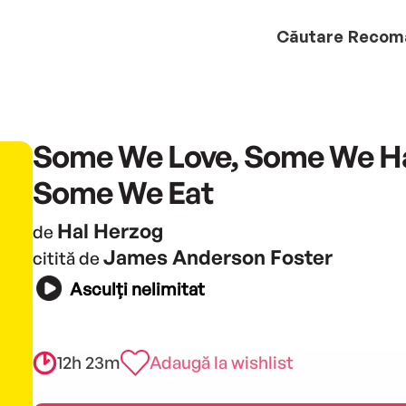
Căutare
Recom
Some We Love, Some We Ha
Some We Eat
Hal Herzog
de
James Anderson Foster
citită de
Asculți nelimitat
12h 23m
Adaugă la wishlist