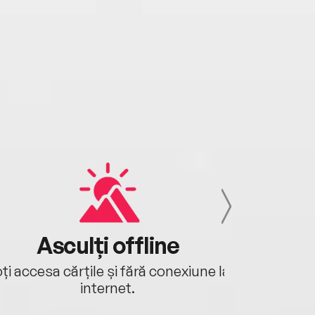
Asculți offline
Aj
ți accesa cărțile și fără conexiune la
Ascultă a
internet.