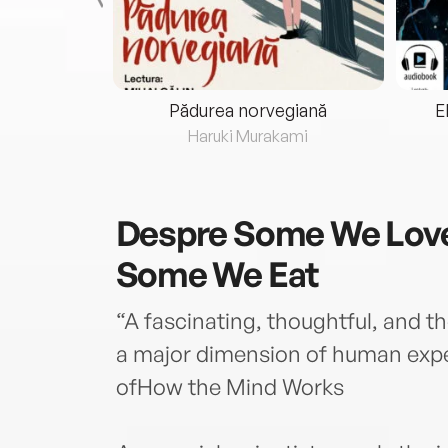
eria...
Pădurea norvegiană
E
ris
Haruki Murakami
Despre
Some We Love
Some We Eat
“A fascinating, thoughtful, and t
a major dimension of human expe
ofHow the Mind Works