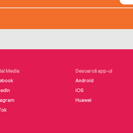
ial Media
Descarcă app-ul
ebook
Android
kedIn
iOS
tagram
Huawei
Tok