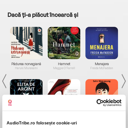
Dacă ți-a plăcut încearcă și
a...
Pădurea norvegiană
Hamnet
Menajera
I
Haruki Murakami
Maggie O'Farrell
Freida McFadden
Elita de Argint (Elita
Diavolul se îmbracă de
Migdală
de...
la...
Dani Francis
Lauren Weisberger
Sohn Won-pyung
AudioTribe.ro folosește cookie-uri