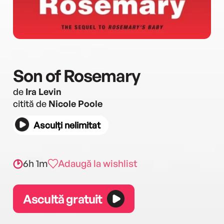
Son of Rosemary
de
Ira Levin
citită de
Nicole Poole
Asculți nelimitat
6h 1m
Adaugă la wishlist
Ascultă gratuit