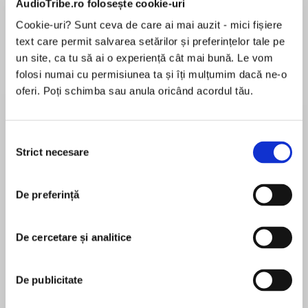
AudioTribe.ro folosește cookie-uri
Cookie-uri? Sunt ceva de care ai mai auzit - mici fișiere
text care permit salvarea setărilor și preferințelor tale pe
Despre
carte
un site, ca tu să ai o experiență cât mai bună. Le vom
folosi numai cu permisiunea ta și îți mulțumim dacă ne-o
A mesmerizing new bestseller from Josephine
oferi. Poți schimba sau anula oricând acordul tău.
Cox –the country’s favourite storyteller.
In 1996, in the riverside town of Bedford, four
Selecția
students are living next door a reclusive old
Strict necesare
consimțământului
MAI MULT
woman. She never opens the door to anyone
În acest moment nu există recenzii
and rarely ventures out in the daytime. But she
De preferință
pentru această carte
watches them from behind the curtains.
One evening, while the students are listening to
De cercetare și analitice
orchestral music, the haunting voice of a
Josephine Cox
woman can be heard singing. When the music
De publicitate
stops, the voice continues to enthrall them. One
Josephine Cox was born in Blackburn, one of ten
of the students, Betty, is sure it is coming from
children. Her strong, gritty stories are taken from