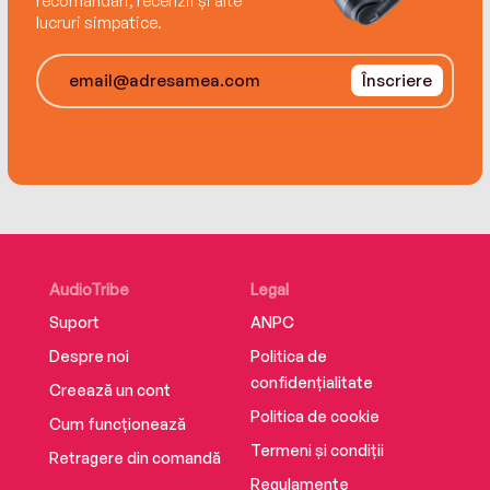
recomandări, recenzii și alte
lucruri simpatice.
Înscriere
AudioTribe
Legal
Suport
ANPC
Despre noi
Politica de
confidențialitate
Creează un cont
Politica de cookie
Cum funcționează
Termeni și condiții
Retragere din comandă
Regulamente