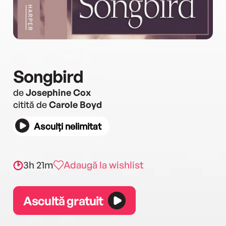
Songbird
de
Josephine Cox
citită de
Carole Boyd
Asculți nelimitat
3h 21m
Adaugă la wishlist
Ascultă gratuit