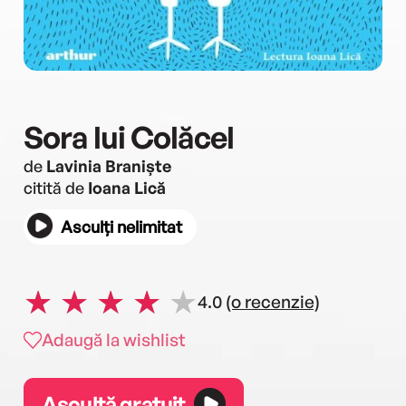
Sora lui Colăcel
de
Lavinia Braniște
citită de
Ioana Lică
Asculți nelimitat
4.0
(o recenzie)
Adaugă la wishlist
Ascultă gratuit