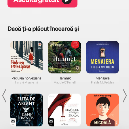
Dacă ți-a plăcut încearcă și
a...
Pădurea norvegiană
Hamnet
Menajera
I
Haruki Murakami
Maggie O'Farrell
Freida McFadden