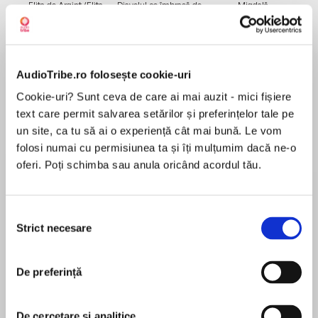
Elita de Argint (Elita
Diavolul se îmbracă de
Migdală
de...
la...
Dani Francis
Lauren Weisberger
Sohn Won-pyung
AudioTribe.ro folosește cookie-uri
Despre
carte
Cookie-uri? Sunt ceva de care ai mai auzit - mici fișiere
text care permit salvarea setărilor și preferințelor tale pe
Promoțional inclus în catalogul Unlimited până
un site, ca tu să ai o experiență cât mai bună. Le vom
la 31 decembrie 2024.
folosi numai cu permisiunea ta și îți mulțumim dacă ne-o
oferi. Poți schimba sau anula oricând acordul tău.
Un roman despre lucrurile pe care le
descoperim singuri, despre nevoia de a aparține
MAI MULT
și frica de schimbare.
Selecția
Recenzii
Fără să se cunoască prea bine, Ruxi și Adela
Strict necesare
consimțământului
devin peste noapte surori. Adela notează și
desenează de zor în jurnalul ei de naturalist, pe
Povestea e frumoasa, nararea nu a fost pe
De preferință
când Ruxi scrie povești și are grijă de Colăcel,
placul meu.
puiul de găină. Teritoriile sunt destul de clar
stabilite între ele; mama e a Adelei, tatăl e al lui
De cercetare și analitice