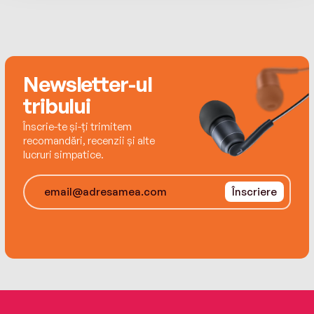
Scriu pentru că-mi place să scriu. Și am avut
Editura Arthur este un imprint al Grupului
nevoie de douăzeci de ani ca s-o spun fără jenă.
Editorial ART
ISBN 978-630-321-691-1
Newsletter-ul
tribului
Înscrie-te și-ți trimitem
recomandări, recenzii și alte
lucruri simpatice.
Înscriere