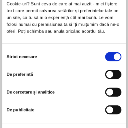
Cookie-uri? Sunt ceva de care ai mai auzit - mici fișiere
text care permit salvarea setărilor și preferințelor tale pe
un site, ca tu să ai o experiență cât mai bună. Le vom
Despre
carte
folosi numai cu permisiunea ta și îți mulțumim dacă ne-o
oferi. Poți schimba sau anula oricând acordul tău.
The shattering conclusion to Bree Barton’s
Heart of Thorns trilogy challenges why we
grieve, whom we love—and how to mend a
Selecția
broken heart. This fiercely feminist YA series is a
Strict necesare
consimțământului
must-read for fans of Leigh Bardugo and Laini
MAI MULT
Taylor!
De preferință
În acest moment nu există recenzii
pentru această carte
Prince Quin has returned to the river kingdom,
ready to spearhead a rebellion and reclaim the
De cercetare și analitice
Bree Barton
throne. He vows to destroy Mia, Pilar, and
Angelyne if they oppose him—even if he must
Bree Barton is a writer in Los Angeles. When she’s
De publicitate
use his newfound magic to set the world
not lost in whimsy, she works as a ghostwriter and
aflame.
dance teacher to teen girls. She is on Instagram