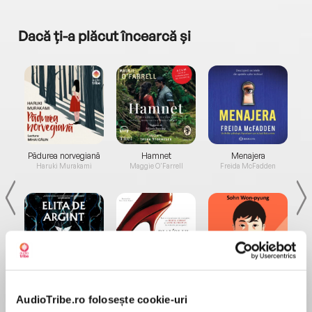
Dacă ți-a plăcut încearcă și
a...
Pădurea norvegiană
Hamnet
Menajera
I
Haruki Murakami
Maggie O'Farrell
Freida McFadden
Elita de Argint (Elita
Diavolul se îmbracă de
Migdală
de...
la...
Dani Francis
Lauren Weisberger
Sohn Won-pyung
AudioTribe.ro folosește cookie-uri