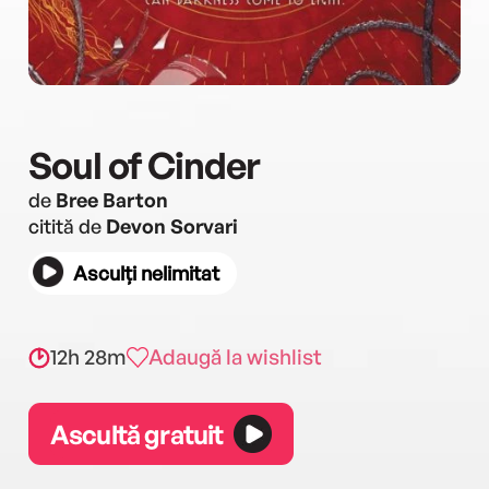
Soul of Cinder
de
Bree Barton
citită de
Devon Sorvari
Asculți nelimitat
12h 28m
Adaugă la wishlist
Ascultă gratuit