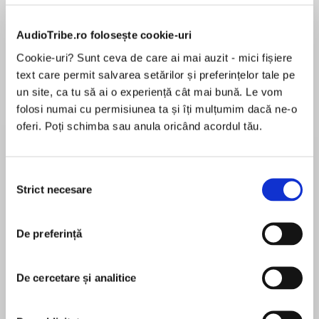
AudioTribe.ro folosește cookie-uri
Cookie-uri? Sunt ceva de care ai mai auzit - mici fișiere
Despre
carte
text care permit salvarea setărilor și preferințelor tale pe
un site, ca tu să ai o experiență cât mai bună. Le vom
The Newbery Medal–winning classic novel
folosi numai cu permisiunea ta și îți mulțumim dacă ne-o
about the courage and faith—and the love of a
oferi. Poți schimba sau anula oricând acordul tău.
dog—that give a family strength in the face of
inhumanity.
Selecția
MAI MULT
The boy knows that times are tough for his
Strict necesare
consimțământului
În acest moment nu există recenzii
family. Every night, his father goes out hunting
pentru această carte
with their great coon dog, Sounder, to try to put
food on the table. But even with the little they
De preferință
William H. Armstrong
bring back, there is still never enough for the
family to eat.
De cercetare și analitice
William H. Armstrong grew up in Lexington,
When the boy awakens one morning to a sweet-
Virginia. He graduated from Hampden-Sydney
smelling ham on the table, it seems like a