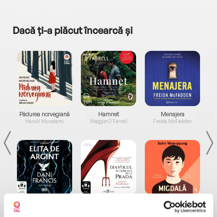
Dacă ți-a plăcut încearcă și
a...
Pădurea norvegiană
Hamnet
Menajera
I
Haruki Murakami
Maggie O'Farrell
Freida McFadden
Elita de Argint (Elita
Diavolul se îmbracă de
Migdală
de...
la...
Dani Francis
Lauren Weisberger
Sohn Won-pyung