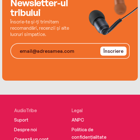
Newsletter-ul
tribului
Înscrie-te și-ți trimitem
recomandări, recenzii și alte
lucruri simpatice.
Înscriere
AudioTribe
Legal
Suport
ANPC
Despre noi
Politica de
confidențialitate
Creează un cont