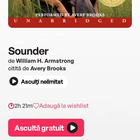
Sounder
de
William H. Armstrong
citită de
Avery Brooks
Asculți nelimitat
2h 21m
Adaugă la wishlist
Ascultă gratuit