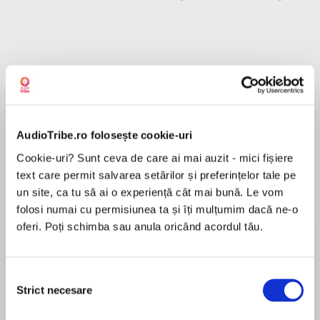
Despre
carte
Go back to the Space Race with No.1
bestselling author David Walliams for a
AudioTribe.ro folosește cookie-uri
breathless cinematic adventure full of mystery,
action, laughs and surprises – and a secret that
Cookie-uri? Sunt ceva de care ai mai auzit - mici fișiere
could change the course of history…
text care permit salvarea setărilor și preferințelor tale pe
MAI MULT
un site, ca tu să ai o experiență cât mai bună. Le vom
În acest moment nu există recenzii
folosi numai cu permisiunea ta și îți mulțumim dacă ne-o
pentru această carte
oferi. Poți schimba sau anula oricând acordul tău.
America. The 1960s.
Selecția
David Walliams
Strict necesare
consimțământului
David Walliams is a children's author. He published