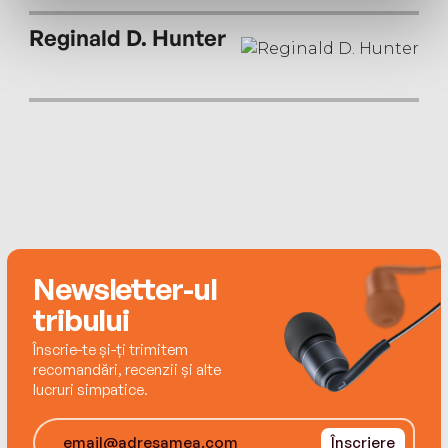
Reginald D. Hunter
David Walliams was most recently Children’s
#1bestseller with The World's Worst Pets (TCM
chart: 30 April 2022)
Newsletter-ul
tribului
Înscrie-te și-ți trimitem
recomandări, recenzii și alte
lucruri simpatice.
Înscriere