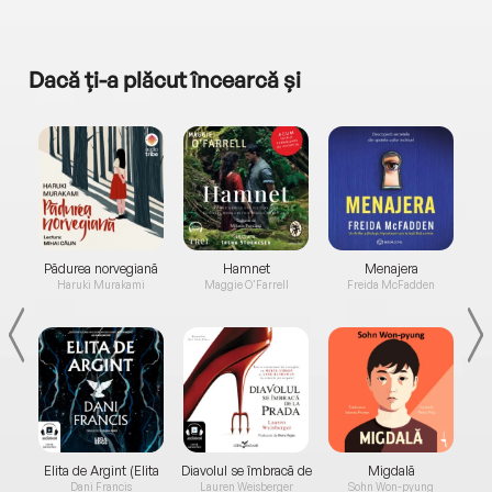
Dacă ți-a plăcut încearcă și
a...
Pădurea norvegiană
Hamnet
Menajera
I
Haruki Murakami
Maggie O'Farrell
Freida McFadden
Elita de Argint (Elita
Diavolul se îmbracă de
Migdală
de...
la...
Dani Francis
Lauren Weisberger
Sohn Won-pyung