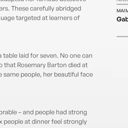
six n
ers. These carefully abridged
MAI 
West
guage targeted at learners of
Gab
a table laid for seven. No one can
go that Rosemary Barton died at
e same people, her beautiful face
able – and people had strong
x people at dinner feel strongly