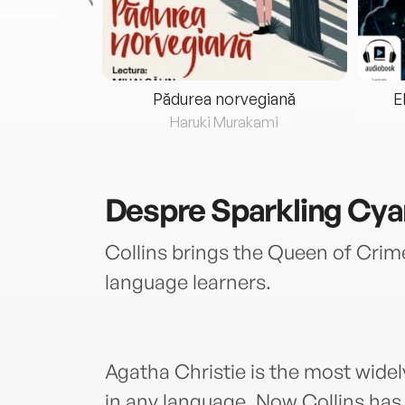
eria...
Pădurea norvegiană
E
ris
Haruki Murakami
Despre
Sparkling Cya
Collins brings the Queen of Crime
language learners.
Agatha Christie is the most widel
in any language. Now Collins has