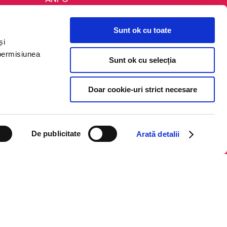
Politica de confidențialitate
Sunt ok cu toate
Politica de cookie
și
Termeni și condiții
 permisiunea
Sunt ok cu selecția
Regulamente
Doar cookie-uri strict necesare
De publicitate
Arată detalii