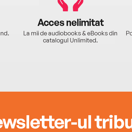
Acces nelimitat
ând.
La mii de audiobooks & eBooks din
Po
catalogul Unlimited.
wsletter-ul tribu