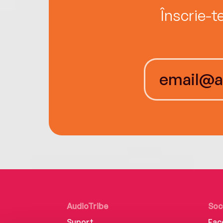
Înscrie-t
AudioTribe
Soc
Suport
Fac