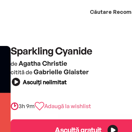
Căutare
Recom
Sparkling Cyanide
Agatha Christie
de
Gabrielle Glaister
citită de
Asculți nelimitat
3h 9m
Adaugă la wishlist
Ascultă gratuit