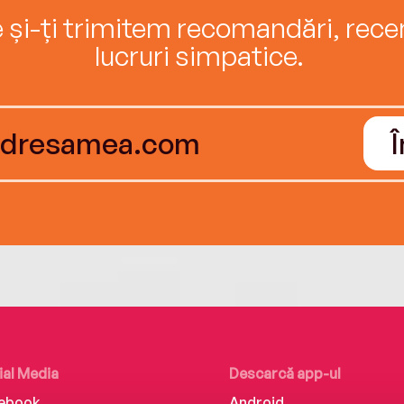
e și-ți trimitem recomandări, recenz
lucruri simpatice.
ial Media
Descarcă app-ul
ebook
Android