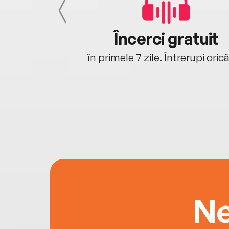
cu tine
Încerci gratuit
oriunde ești.
în primele 7 zile. Întrerupi oric
Ne