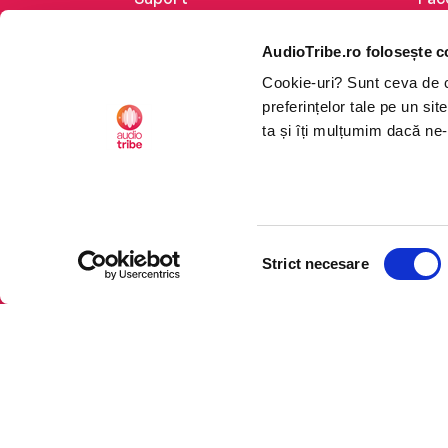
Despre noi
Lin
AudioTribe.ro folosește c
Creează un cont
Ins
Cookie-uri? Sunt ceva de ca
Cum funcționează
Tik
preferințelor tale pe un si
Retragere din comandă
ta și îți mulțumim dacă ne-
Selecția
CTRL+F2
CTRL+F2
Strict necesare
consimțământului
Platforma de audiobooks ș