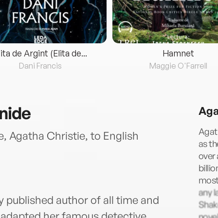
lita de Argint (Elita de...
Hamnet
Dani Francis
Maggie O'Farrell
nide
Aga
Agath
, Agatha Christie, to English
as t
over 
billi
most 
any l
y published author of all time and
Shake
 adapted her famous detective
novel