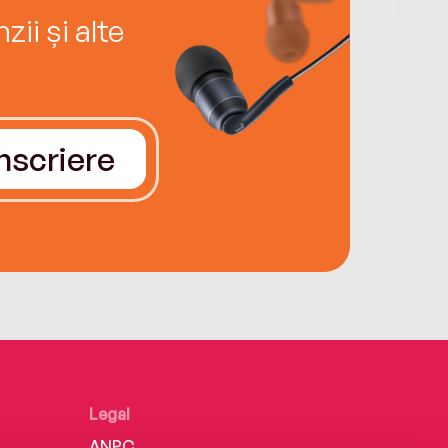
ii și alte
Înscriere
Legal
ANPC