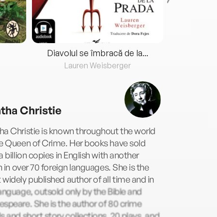
Diavolul se îmbracă de la...
Lauren Weisberger
Fre
tha Christie
a Christie is known throughout the world
he Queen of Crime. Her books have sold
a billion copies in English with another
on in over 70 foreign languages. She is the
widely published author of all time and in
anguage, outsold only by the Bible and
speare. She is the author of 80 crime
s and short story collections, 20 plays, and