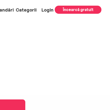
andări
Categorii
Login
Încearcă gratuit