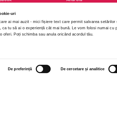
kedIn
iOS
ookie-uri
tagram
Huawei
re ai mai auzit - mici fișiere text care permit salvarea setărilor 
Tok
te, ca tu să ai o experiență cât mai bună. Le vom folosi numai cu
o oferi. Poți schimba sau anula oricând acordul tău.
De preferință
De cercetare și analitice
i books a Cărturești.