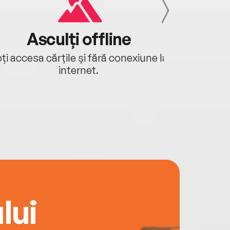
Asculți offline
Aj
ți accesa cărțile și fără conexiune la
Ascultă a
internet.
lui