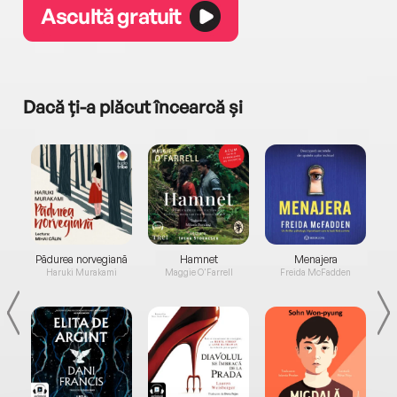
Ascultă gratuit
Dacă ți-a plăcut încearcă și
a...
Pădurea norvegiană
Hamnet
Menajera
I
Haruki Murakami
Maggie O'Farrell
Freida McFadden