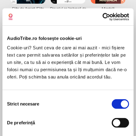
Elita de Argint (Elita
Diavolul se îmbracă de
Migdală
de...
la...
Dani Francis
Lauren Weisberger
Sohn Won-pyung
AudioTribe.ro folosește cookie-uri
Despre
carte
Cookie-uri? Sunt ceva de care ai mai auzit - mici fișiere
text care permit salvarea setărilor și preferințelor tale pe
Four more of David Walliams’ side-splitting
un site, ca tu să ai o experiență cât mai bună. Le vom
stories on one spectacular CD! Read by the
folosi numai cu permisiunea ta și îți mulțumim dacă ne-o
number-one bestselling author himself.
oferi. Poți schimba sau anula oricând acordul tău.
MAI MULT
Selecția
În acest moment nu există recenzii
Thirty-nine minutes of side-splitting stories for
Strict necesare
consimțământului
pentru această carte
the very young, hilariously read by David
Walliams. This unabridged compilation
De preferință
includes:
David Walliams