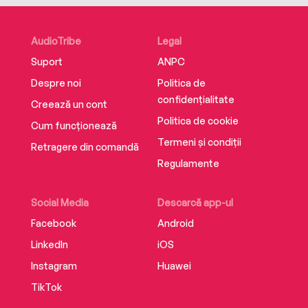
THE CREATURE CHOIR
AudioTribe
Legal
Suport
ANPC
There’s more than one star of the show…In fact,
Despre noi
Politica de
there’s a whole choir of them!
confidențialitate
Creează un cont
Politica de cookie
Cum funcționează
Termeni și condiții
Warble the walrus loves to sing.
Retragere din comandă
Regulamente
Unfortunately, she is not very good at it! And
Social Media
Descarcă app-ul
when her atrocious warbling causes an
Facebook
Android
avalanche, the other walruses leave her all
LinkedIn
iOS
alone.
Instagram
Huawei
TikTok
But when you sing like no-one is listening,