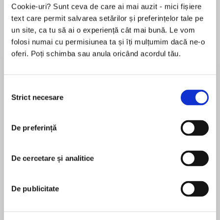
Cookie-uri? Sunt ceva de care ai mai auzit - mici fișiere
text care permit salvarea setărilor și preferințelor tale pe
un site, ca tu să ai o experiență cât mai bună. Le vom
Despre
carte
folosi numai cu permisiunea ta și îți mulțumim dacă ne-o
oferi. Poți schimba sau anula oricând acordul tău.
From the author of The Disasters, this genre-
bending YA fantasy heist story is perfect for
fans of Marie Lu and Amie Kaufman.
Selecția
Strict necesare
consimțământului
In Kyrkarta, magic—known as maz—was once a
MAI MULT
freely available natural resource. Then an
De preferință
În acest moment nu există recenzii
earthquake released a magical plague, killing
pentru această carte
thousands and opening the door for a greedy
corporation to make maz a commodity that’s
De cercetare și analitice
M. K. England
tightly controlled—and, of course, outrageously
expensive.
M.K. ENGLAND is an award-winningauthor of YA,
De publicitate
Middle Grade, and IP fiction. ALL FIRED UP is their
Which is why Diz and her three best friends run
adult romancedebut. M.K. worked in public
a highly lucrative, highly illegal maz siphoning