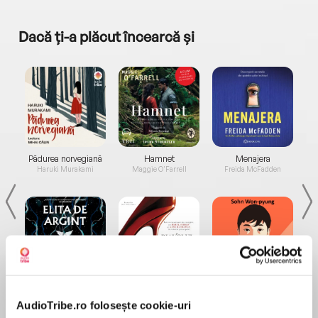
Dacă ți-a plăcut încearcă și
a...
Pădurea norvegiană
Hamnet
Menajera
I
Haruki Murakami
Maggie O'Farrell
Freida McFadden
Elita de Argint (Elita
Diavolul se îmbracă de
Migdală
de...
la...
Dani Francis
Lauren Weisberger
Sohn Won-pyung
AudioTribe.ro folosește cookie-uri