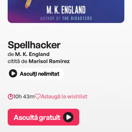
Spellhacker
de
M. K. England
citită de
Marisol Ramirez
Asculți nelimitat
10h 43m
Adaugă la wishlist
Ascultă gratuit