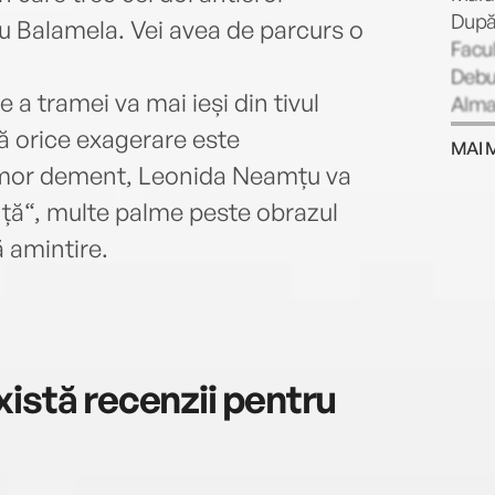
După 
iu Balamela. Vei avea de parcurs o
Facul
Debut
ie a tramei va mai ieși din tivul
Alman
A.E. 
ă orice exagerare este
MAI 
publi
umor dement, Leonida Neamțu va
Alman
nță“, multe palme peste obrazul
Steau
Român
ă amintire.
1991,
treiz
manus
care 
abord
istă recenzii pentru
a trec
însă,
cultu