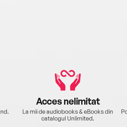
Acces nelimitat
ând.
La mii de audiobooks & eBooks din
Po
catalogul Unlimited.