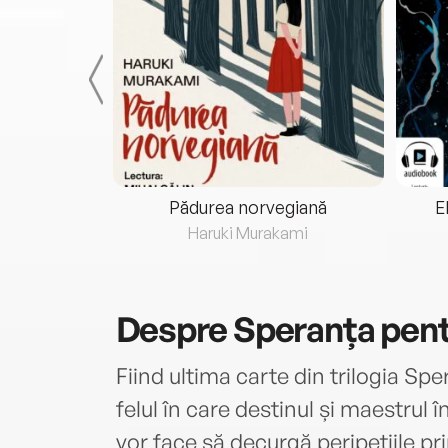
eria...
Pădurea norvegiană
E
ris
Haruki Murakami
Despre
Speranța pent
Fiind ultima carte din trilogia Sp
felul în care destinul și maestrul 
vor face să decurgă peripețiile pri