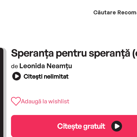
Căutare
Recom
Speranța pentru speranță 
Leonida Neamțu
de
Citești nelimitat
Adaugă la wishlist
Citește gratuit