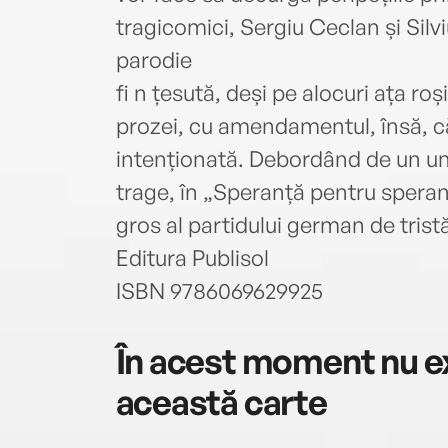
tragicomici, Sergiu Ceclan și Silv
parodie
fi n țesută, deși pe alocuri ața roș
prozei, cu amendamentul, însă, c
intenționată. Debordând de un 
trage, în „Speranță pentru spera
gros al partidului german de trist
Editura Publisol
ISBN 9786069629925
În acest moment nu ex
această carte