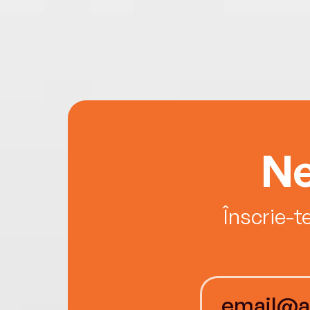
Ne
Înscrie-t