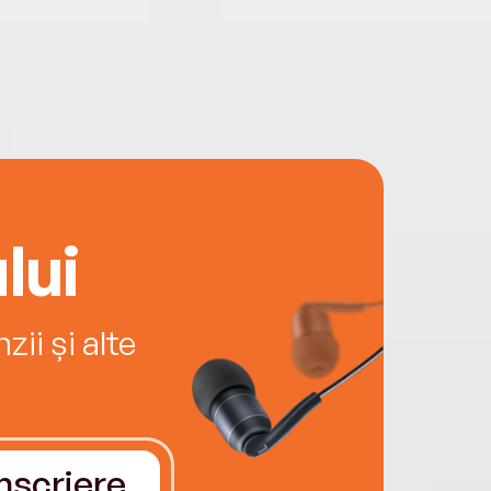
lui
ii și alte
Înscriere