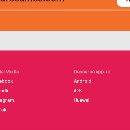
ial Media
Descarcă app-ul
ebook
Android
kedIn
iOS
tagram
Huawei
Tok