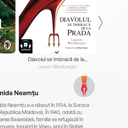
Diavolul se îmbracă de la...
Lauren Weisberger
Fre
nida Neamțu
da Neamțu s-a născut în 1934, la Soroca
 Republica Moldova). În 1940, odată cu
rea Basarabiei, familia se refugiază în
ureș, locuind în Vișeu, apoi în Sighet.