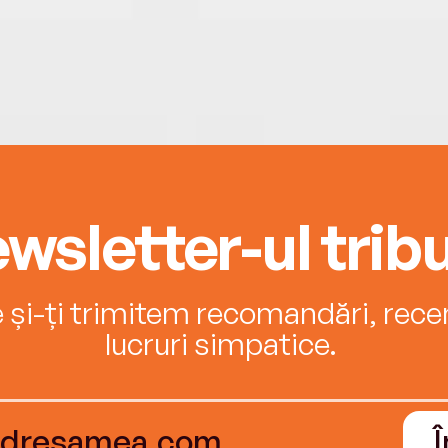
wsletter-ul tribu
e și-ți trimitem recomandări, recenz
lucruri simpatice.