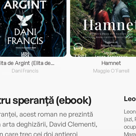
lita de Argint (Elita de...
Hamnet
Dani Francis
Maggie O'Farrell
ru speranță (ebook)
Leo
Leoni
eranței, acest roman ne prezintă
(azi,
în arta deghizării, David Clementi,
ocupa
n care trec cei doi antieroi
Maram