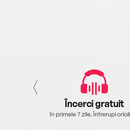
cu tine
Încerci gratuit
oriunde ești.
în primele 7 zile. Întrerupi oric