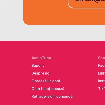
AudioTribe
Soc
Suport
Fac
Despre noi
Lin
Creează un cont
Ins
Cum funcționează
Tik
Retragere din comandă