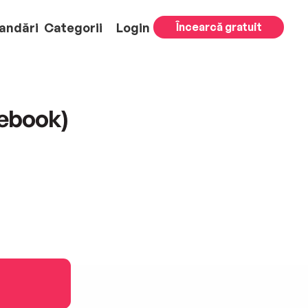
andări
Categorii
Login
Încearcă gratuit
(ebook)