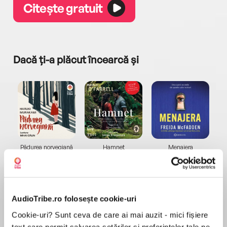
Citește gratuit
Dacă ți-a plăcut încearcă și
a...
Pădurea norvegiană
Hamnet
Menajera
I
Haruki Murakami
Maggie O'Farrell
Freida McFadden
AudioTribe.ro folosește cookie-uri
Cookie-uri? Sunt ceva de care ai mai auzit - mici fișiere
text care permit salvarea setărilor și preferințelor tale pe