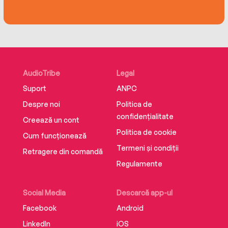
înfrângeri, extaz și tragedie. O relatare superbă
a unor vremuri tulburi!
Traducere de Adina Ihora
Copyright © Andrew Lownie 2015
Toate drepturile asupra acestei ediții în limba
română aparțin
AudioTribe
Legal
CORINT ISTORIE, un imprint al CORINT BOOKS,
Suport
ANPC
str. Mihai Eminescu, nr. 54 A, București.
www.edituracorint.ro
Despre noi
Politica de
Editura Corint
confidențialitate
Creează un cont
ISBN 9786060888451
Politica de cookie
Cum funcționează
Termeni și condiții
Retragere din comandă
Regulamente
Social Media
Descarcă app-ul
Facebook
Android
LinkedIn
iOS