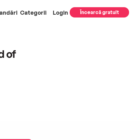
andări
Categorii
Login
Încearcă gratuit
d of