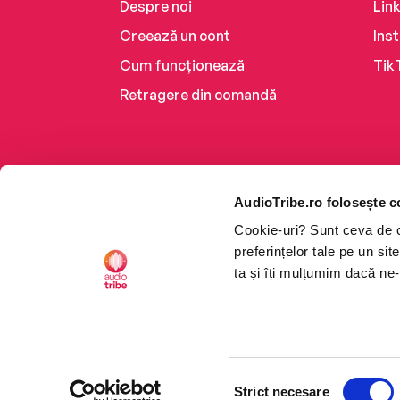
Despre noi
Lin
Creează un cont
Ins
Cum funcționează
Tik
Retragere din comandă
AudioTribe.ro folosește c
Cookie-uri? Sunt ceva de ca
preferințelor tale pe un si
ta și îți mulțumim dacă ne-
Platforma de audiobooks ș
Selecția
CTRL+F2
CTRL+F2
©2026 Nemo EPG SRL. Toat
Strict necesare