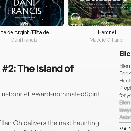
lita de Argint (Elita de...
Hamnet
Dani Francis
Maggie O'Farrell
Ell
 #2: The Island of
Ellen
Books
Hunte
Proph
s Bluebonnet Award-nominatedSpirit
for y
Ellen
lawye
Asian
len Oh delivers the next haunting
with 
MAI 