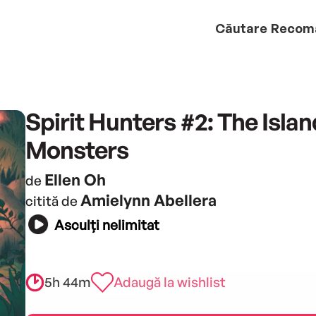
Căutare
Recom
Spirit Hunters #2: The Islan
Monsters
Ellen Oh
de
Amielynn Abellera
citită de
Asculți nelimitat
5h 44m
Adaugă la wishlist