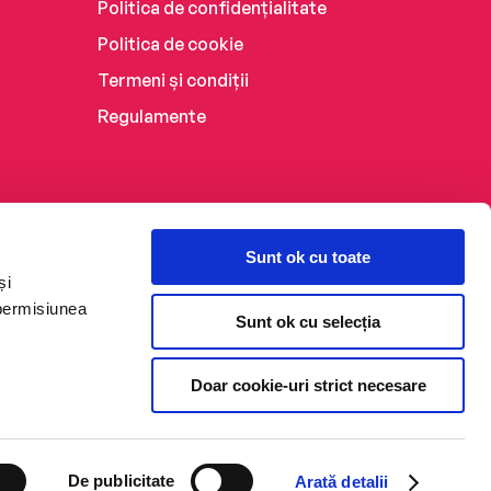
Politica de confidențialitate
Politica de cookie
Termeni și condiții
Regulamente
Sunt ok cu toate
și
 permisiunea
Sunt ok cu selecția
Doar cookie-uri strict necesare
De publicitate
Arată detalii