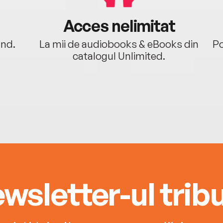
Acces nelimitat
ând.
La mii de audiobooks & eBooks din
Po
catalogul Unlimited.
wsletter-ul tribu