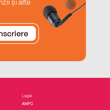
ii și alte
Înscriere
Legal
ANPC