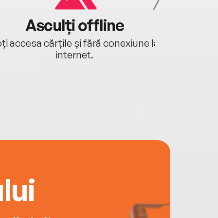
Asculți offline
Aj
ți accesa cărțile și fără conexiune la
Ascultă a
internet.
lui