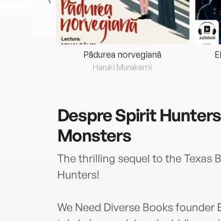
eria...
Pădurea norvegiană
E
ris
Haruki Murakami
Despre
Spirit Hunters
Monsters
The thrilling sequel to the Texa
Hunters!
We Need Diverse Books founder El