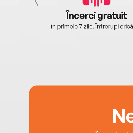
cu tine
Încerci gratuit
oriunde ești.
în primele 7 zile. Întrerupi oric
Ne