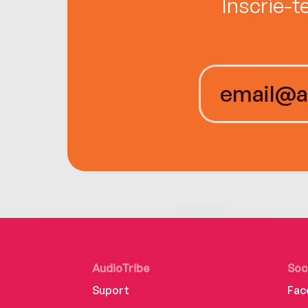
Înscrie-t
AudioTribe
Soc
Suport
Fac