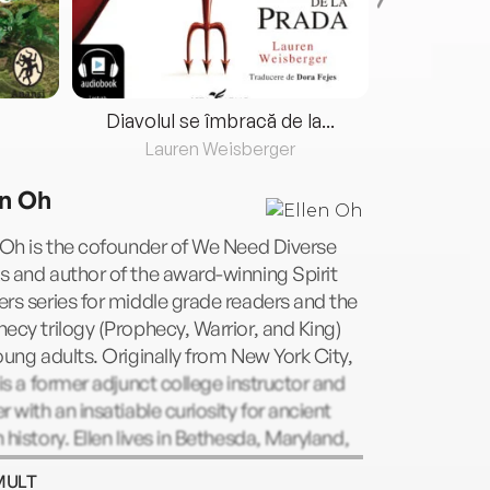
Diavolul se îmbracă de la...
Lauren Weisberger
Fre
en Oh
 Oh is the cofounder of We Need Diverse
 and author of the award-winning Spirit
rs series for middle grade readers and the
ecy trilogy (Prophecy, Warrior, and King)
oung adults. Originally from New York City,
 is a former adjunct college instructor and
r with an insatiable curiosity for ancient
 history. Ellen lives in Bethesda, Maryland,
her husband and three children and has yet
MULT