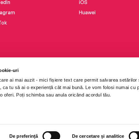
kedIn
iOS
tagram
Huawei
Tok
ookie-uri
re ai mai auzit - mici fișiere text care permit salvarea setărilor 
te, ca tu să ai o experiență cât mai bună. Le vom folosi numai cu
o oferi. Poți schimba sau anula oricând acordul tău.
i books a Cărturești.
e drepturile rezervate.
De preferință
De cercetare și analitice