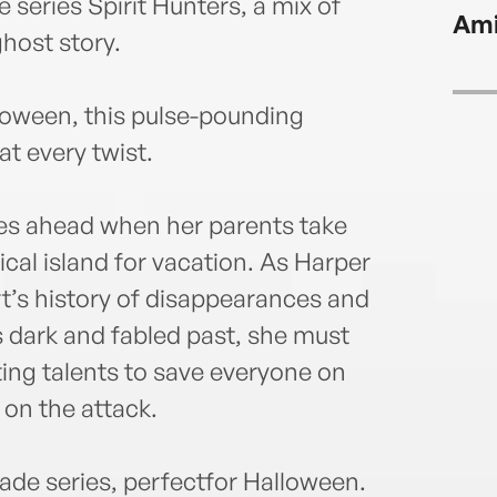
to sa
 series Spirit Hunters, a mix of
Ami
visit
ghost story.
lloween, this pulse-pounding
at every twist.
es ahead when her parents take
ical island for vacation. As Harper
ort’s history of disappearances and
s dark and fabled past, she must
ting talents to save everyone on
 on the attack.
ade series, perfectfor Halloween.