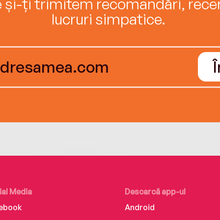
e și-ți trimitem recomandări, recenz
lucruri simpatice.
ial Media
Descarcă app-ul
ebook
Android