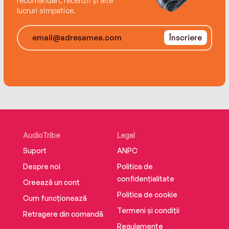
recomandări, recenzii și alte
lucruri simpatice.
Înscriere
AudioTribe
Legal
Suport
ANPC
Despre noi
Politica de
confidențialitate
Creează un cont
Politica de cookie
Cum funcționează
Termeni și condiții
Retragere din comandă
Regulamente