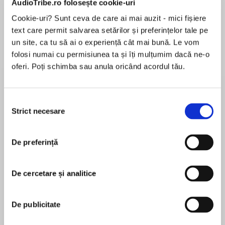
AudioTribe.ro folosește cookie-uri
Cookie-uri? Sunt ceva de care ai mai auzit - mici fișiere
text care permit salvarea setărilor și preferințelor tale pe
Despre
carte
un site, ca tu să ai o experiență cât mai bună. Le vom
folosi numai cu permisiunea ta și îți mulțumim dacă ne-o
READ BY ANTHONY HEAD. Meet Splat the Cat!
oferi. Poți schimba sau anula oricând acordul tău.
An irresistible new character from Rob Scotton,
bestselling creator of Russell the Sheep
Selecția
READ BY ANTHONY HEAD. It’s Splat the Cat’s
Strict necesare
consimțământului
MAI MULT
first day of school and he’s worried. What if he
În acest moment nu există recenzii
doesn’t make any new friends? Just in case,
De preferință
pentru această carte
Splat decides to bring along his pet mouse,
Seymour, and hides him in his lunch box.
De cercetare și analitice
The teacher, Mrs Wimpydimple, introduces
Rob Scotton
Splat to the class and he soon starts learning all
De publicitate
his important cat lessons. But when Seymour
Rob Scotton is a prolific artist and illustrator. He
escapes and the cats do what cats do (they
studied at Leicester Polytechnic and now lives in