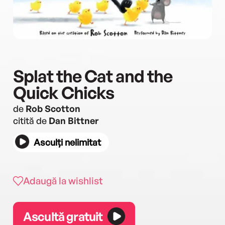
Splat the Cat and the
Quick Chicks
de
Rob Scotton
citită de
Dan Bittner
Asculți nelimitat
Adaugă la wishlist
Ascultă gratuit