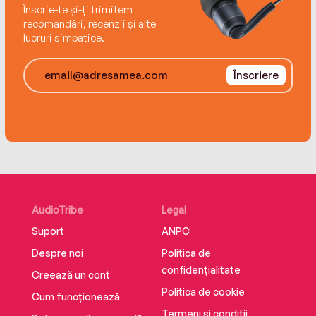
Înscrie-te și-ți trimitem
recomandări, recenzii și alte
lucruri simpatice.
Înscriere
AudioTribe
Legal
Suport
ANPC
Despre noi
Politica de
confidențialitate
Creează un cont
Politica de cookie
Cum funcționează
Termeni și condiții