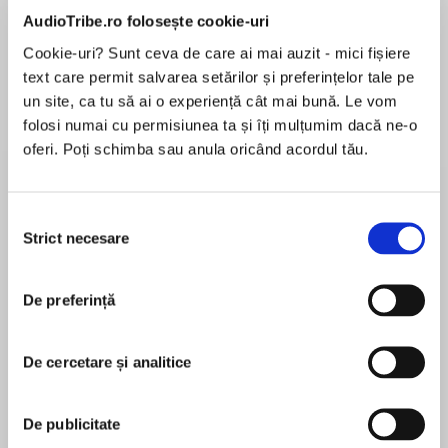
de...
la...
Dani Francis
Lauren Weisberger
Sohn Won-pyung
AudioTribe.ro folosește cookie-uri
Cookie-uri? Sunt ceva de care ai mai auzit - mici fișiere
text care permit salvarea setărilor și preferințelor tale pe
un site, ca tu să ai o experiență cât mai bună. Le vom
Despre
carte
folosi numai cu permisiunea ta și îți mulțumim dacă ne-o
oferi. Poți schimba sau anula oricând acordul tău.
Splat's class project is taking care of chicken
eggs in this I Can Read book from New York
Times bestselling author-artist Rob Scotton.
Selecția
Strict necesare
consimțământului
When Splat takes the chicks home overnight,
MAI MULT
they hatch and run loose around his house! They
În acest moment nu există recenzii
pop up in the bathroom, hide inside his socks,
De preferință
pentru această carte
and fall asleep in the paint box! Will Splat be
able to round them all up?
De cercetare și analitice
Beginning readers will practice words in the
Rob Scotton
quick and chick word family in this easy-to-read
De publicitate
addition to the Splat series. Splat the Cat and