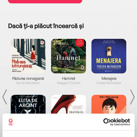
Dacă ți-a plăcut încearcă și
a...
Pădurea norvegiană
Hamnet
Menajera
I
Haruki Murakami
Maggie O'Farrell
Freida McFadden
Elita de Argint (Elita
Diavolul se îmbracă de
Migdală