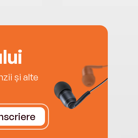
lui
ii și alte
Înscriere