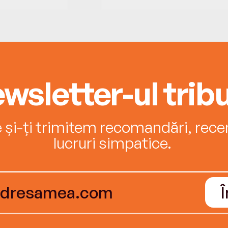
wsletter-ul tribu
e și-ți trimitem recomandări, recenz
lucruri simpatice.