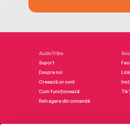
AudioTribe
Soc
Suport
Fac
Despre noi
Lin
Creează un cont
Ins
Cum funcționează
Tik
Retragere din comandă