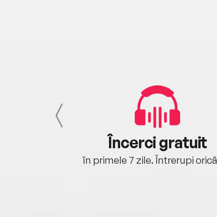
cu tine
Încerci gratuit
oriunde ești.
în primele 7 zile. Întrerupi oric