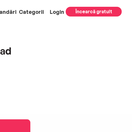
andări
Categorii
Login
Încearcă gratuit
lad