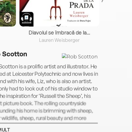
Diavolul se îmbracă de la...
Lauren Weisberger
Fre
 Scotton
cotton is a prolific artist and illustrator. He
ed at Leicester Polytechnic and now lives in
nd with his wife, Liz, who is also an artist.
nly had to look out of his studio window to
the inspiration for ‘Russell the Sheep’, his
 picture book. The rolling countryside
ounding his home is brimming with sheep,
 wildlife, sheep, rural beauty and more
p!
MULT