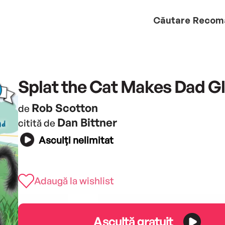
Căutare
Recom
Splat the Cat Makes Dad G
Rob Scotton
de
Dan Bittner
citită de
Asculți nelimitat
Adaugă la wishlist
Ascultă gratuit