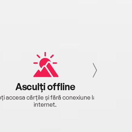
Asculți offline
Aj
ți accesa cărțile și fără conexiune la
Ascultă a
internet.