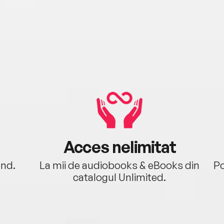
Acces nelimitat
ând.
La mii de audiobooks & eBooks din
Po
catalogul Unlimited.