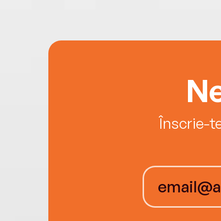
Ne
Înscrie-t