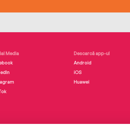
ial Media
Descarcă app-ul
ebook
Android
kedIn
iOS
tagram
Huawei
Tok