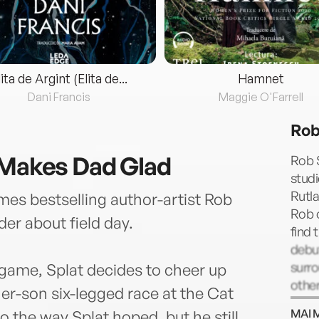
lita de Argint (Elita de...
Hamnet
Dani Francis
Maggie O'Farrell
Rob
 Makes Dad Glad
Rob S
studi
Rutla
mes bestselling author-artist Rob
Rob o
der about field day.
find 
debut
surr
game, Splat decides to cheer up
other
her-son six-legged race at the Cat
shee
MAI 
o the way Splat hoped, but he still