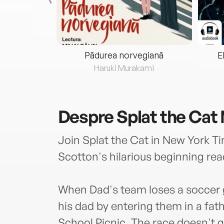
eria...
Pădurea norvegiană
E
ris
Haruki Murakami
Despre
Splat the Cat
Join Splat the Cat in New York Ti
Scotton's hilarious beginning rea
When Dad's team loses a soccer 
his dad by entering them in a fat
School Picnic. The race doesn't g