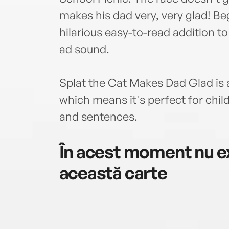
makes his dad very, very glad! Beg
hilarious easy-to-read addition to 
ad sound.
Splat the Cat Makes Dad Glad is 
which means it's perfect for chil
and sentences.
În acest moment nu ex
această carte