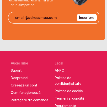
recomandări, recenzii și alte
lucruri simpatice.
Înscriere
AudioTribe
Legal
Suport
ANPC
Despre noi
Politica de
confidențialitate
Creează un cont
Politica de cookie
Cum funcționează
Termeni și condiții
Retragere din comandă
Regulamente