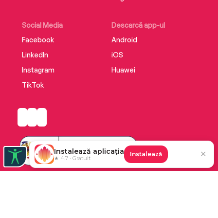
Social Media
Descarcă app-ul
Facebook
Android
LinkedIn
iOS
Instagram
Huawei
TikTok
Instalează aplicația
✕
Instalează
★ 4.7 · Gratuit