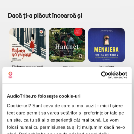
Dacă ți-a plăcut încearcă și
a...
Pădurea norvegiană
Hamnet
Menajera
I
Haruki Murakami
Maggie O'Farrell
Freida McFadden
AudioTribe.ro folosește cookie-uri
Cookie-uri? Sunt ceva de care ai mai auzit - mici fișiere
text care permit salvarea setărilor și preferințelor tale pe
un site, ca tu să ai o experiență cât mai bună. Le vom
Elita de Argint (Elita
Diavolul se îmbracă de
Migdală
de...
la...
Dani Francis
Lauren Weisberger
Sohn Won-pyung
folosi numai cu permisiunea ta și îți mulțumim dacă ne-o