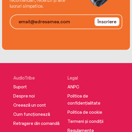
recomandări, recenzii și alte
lucruri simpatice.
Înscriere
AudioTribe
Legal
Suport
ANPC
Despre noi
Politica de
confidențialitate
Creează un cont
Politica de cookie
Cum funcționează
Termeni și condiții
Retragere din comandă
Regulamente