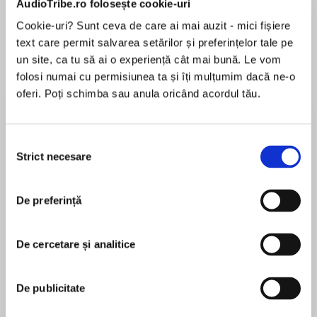
AudioTribe.ro folosește cookie-uri
Cookie-uri? Sunt ceva de care ai mai auzit - mici fișiere
text care permit salvarea setărilor și preferințelor tale pe
Despre
carte
un site, ca tu să ai o experiență cât mai bună. Le vom
folosi numai cu permisiunea ta și îți mulțumim dacă ne-o
How many women can you fit into one body? A
oferi. Poți schimba sau anula oricând acordul tău.
novel of split personalities.
A marriage, its breakdown, and a perforated
Selecția
heroine: one woman, many faces, many
Strict necesare
consimțământului
MAI MULT
personalities, and more emerging: a crumbling
În acest moment nu există recenzii
house, and the rooms of that house (which in
De preferință
pentru această carte
our dreams are aspects of the self). Any more
trauma and it’s all over!
De cercetare și analitice
Sir Edwin Rice has decided to divorce Lady
Fay Weldon
Angelica, ex-rock star. She has behaved
De publicitate
intolerably. He petitions the Court to set him
Fay Weldon (1931 – 2023) overcame hard times
free. Angelica fights back. She is not what he
and odd jobs as a lone parent, before becoming