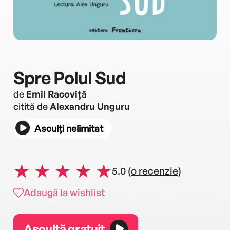
Spre Polul Sud
de
Emil Racoviță
citită de
Alexandru Unguru
Asculți nelimitat
5.0
(o recenzie)
Adaugă la wishlist
Ascultă gratuit