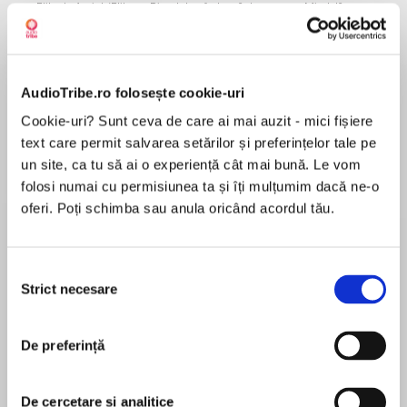
Elita de Argint (Elita
Diavolul se îmbracă de
Migdală
de...
la...
Dani Francis
Lauren Weisberger
Sohn Won-pyung
AudioTribe.ro folosește cookie-uri
Despre
carte
Cookie-uri? Sunt ceva de care ai mai auzit - mici fișiere
text care permit salvarea setărilor și preferințelor tale pe
Emil Racoviță povestește cu umor și detalii
un site, ca tu să ai o experiență cât mai bună. Le vom
științifice fascinante celebra expediția arctică la
folosi numai cu permisiunea ta și îți mulțumim dacă ne-o
care a luat parte la sfârșitul secolului al XIX-lea.
oferi. Poți schimba sau anula oricând acordul tău.
Scurt și povestit în ritm alert, volumul este o
excelentă incursiune în lumea exploratorilor,
MAI MULT
plină de umor, dar și de precizia naturalistului
Selecția
În acest moment nu există recenzii
pasionat de formele de viață.
Strict necesare
consimțământului
pentru această carte
Editura Frontiera
De preferință
ISBN 978-606-8986-73-9
Emil Racoviță
De cercetare și analitice