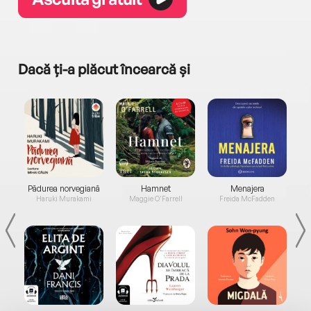
Dacă ți-a plăcut încearcă și
a...
Pădurea norvegiană
Hamnet
Menajera
I
Haruki Murakami
Maggie O'Farrell
Freida McFadden