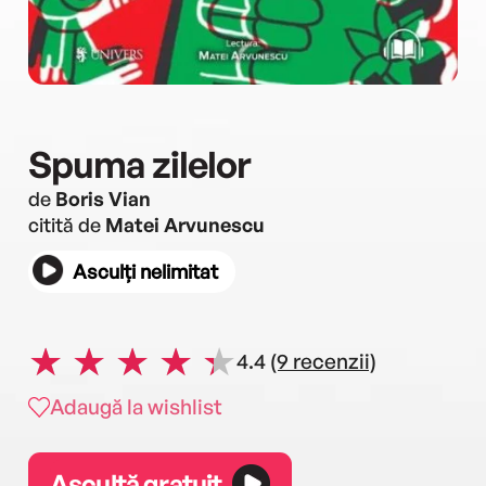
Spuma zilelor
de
Boris Vian
citită de
Matei Arvunescu
Asculți nelimitat
4.4
(9 recenzii)
Adaugă la wishlist
Ascultă gratuit