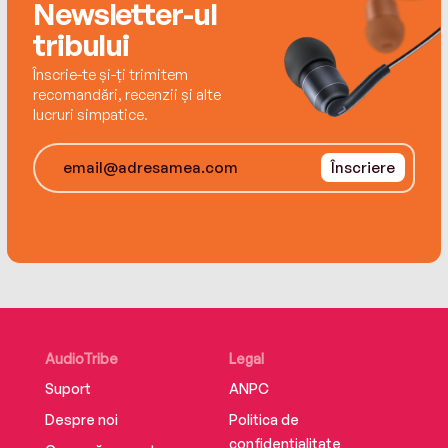
Newsletter-ul
sfâșietor roman de dragoste din literatura lumii”.
tribului
Traducere de Diana Crupenschi Editura Univers
ISBN 9789733414896
Înscrie-te și-ți trimitem
recomandări, recenzii și alte
lucruri simpatice.
Înscriere
AudioTribe
Legal
Suport
ANPC
Despre noi
Politica de
confidențialitate