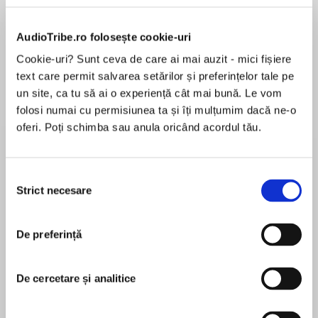
Elita de Argint (Elita
Diavolul se îmbracă de
Migdală
de...
la...
Dani Francis
Lauren Weisberger
Sohn Won-pyung
AudioTribe.ro folosește cookie-uri
Cookie-uri? Sunt ceva de care ai mai auzit - mici fișiere
text care permit salvarea setărilor și preferințelor tale pe
Despre
carte
un site, ca tu să ai o experiență cât mai bună. Le vom
folosi numai cu permisiunea ta și îți mulțumim dacă ne-o
Boris Vian ne oferă în „Spuma zilelor” unul dintre
oferi. Poți schimba sau anula oricând acordul tău.
cele mai adevărate romane franceze ale
veacului trecut, în stilul impecabil și răvășitor cu
care ne-a obișnuit deja. Spuma zilelor este un
Selecția
roman care denotă o inteligenţă şi o
Strict necesare
consimțământului
MAI MULT
sensibilitate profundă, dincolo de tonul ironic-
În acest moment nu există recenzii
amar pe alocuri. Acest univers fantast, plin de
De preferință
pentru această carte
imagini şi sunete, de obiecte şi cuvinte
inventate, nu este însă deloc lipsit de finalitate:
este o realitate fictivă care vorbeşte despre
De cercetare și analitice
propria noastră realitate. Vian este recunoscut
Boris Vian
ca fiind un precursor al scriitorilor postmoderni