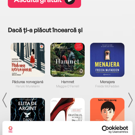
Dacă ți-a plăcut încearcă și
a...
Pădurea norvegiană
Hamnet
Menajera
I
Haruki Murakami
Maggie O'Farrell
Freida McFadden