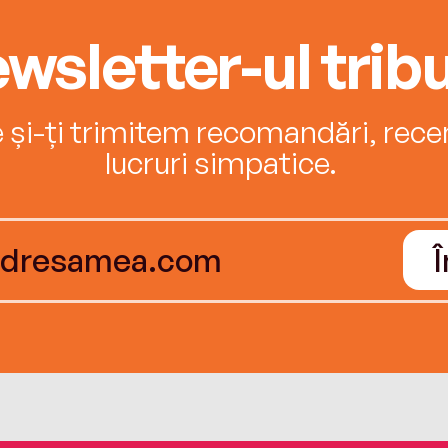
wsletter-ul tribu
e și-ți trimitem recomandări, recenz
lucruri simpatice.