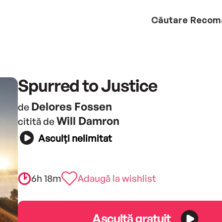
Căutare
Recom
Spurred to Justice
Delores Fossen
de
Will Damron
citită de
Asculți nelimitat
6h 18m
Adaugă la wishlist
Ascultă gratuit