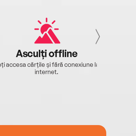
Asculți offline
Aj
ți accesa cărțile și fără conexiune la
Ascultă a
internet.