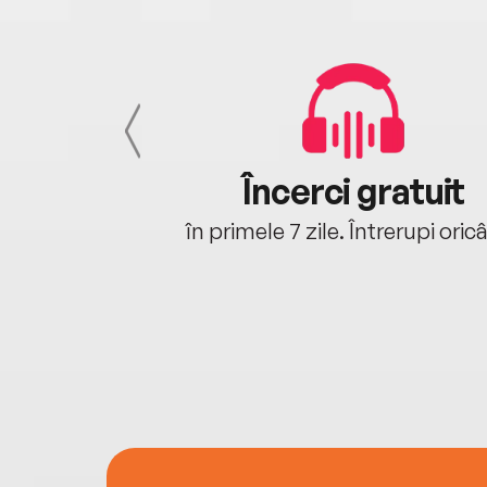
cu tine
Încerci gratuit
oriunde ești.
în primele 7 zile. Întrerupi oric