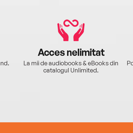
Acces nelimitat
ând.
La mii de audiobooks & eBooks din
Po
catalogul Unlimited.