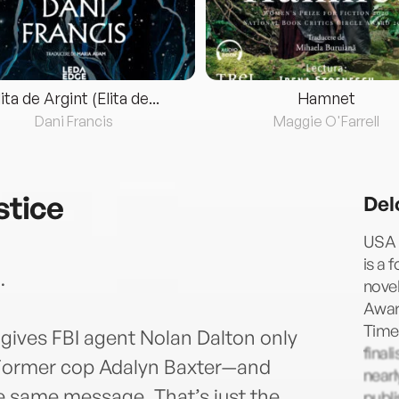
lita de Argint (Elita de...
Hamnet
Dani Francis
Maggie O'Farrell
stice
Del
USA T
is a 
…
novel
Awar
Time
er gives FBI agent Nolan Dalton only
final
. Former cop Adalyn Baxter—and
nearl
he same message. That’s just the
publi