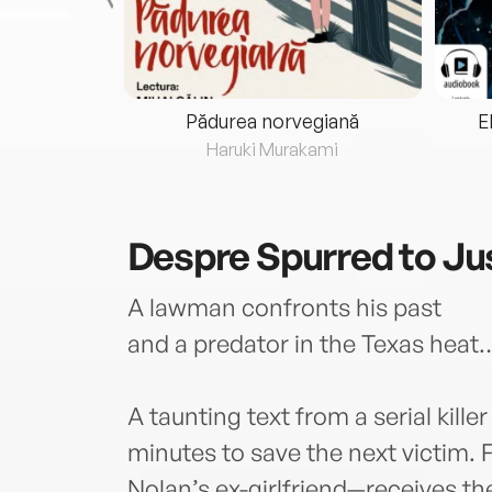
eria...
Pădurea norvegiană
E
ris
Haruki Murakami
Despre
Spurred to Ju
A lawman confronts his past
and a predator in the Texas heat
A taunting text from a serial kill
minutes to save the next victim
Nolan’s ex-girlfriend—receives t