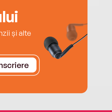
lui
ii și alte
Înscriere