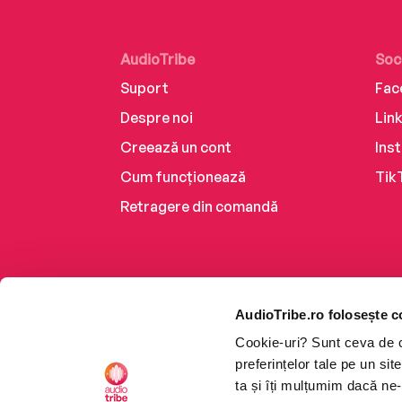
AudioTribe
Soc
Suport
Fac
Despre noi
Lin
Creează un cont
Ins
Cum funcționează
Tik
Retragere din comandă
AudioTribe.ro folosește c
Cookie-uri? Sunt ceva de ca
preferințelor tale pe un si
ta și îți mulțumim dacă ne-