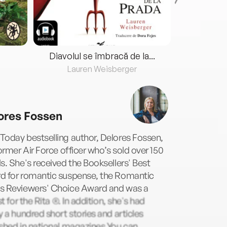
Diavolul se îmbracă de la...
Lauren Weisberger
Fre
ores Fossen
oday bestselling author, Delores Fossen,
former Air Force officer who’s sold over 150
s. She's received the Booksellers' Best
d for romantic suspense, the Romantic
s Reviewers' Choice Award and was a
ist for the Rita ®. In addition, she's had
y a hundred short stories and articles
shed in national magazines.You can