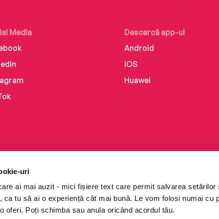
ial Media
Descarcă app-ul
ebook
Android
kedIn
iOS
tagram
Huawei
Tok
ookie-uri
re ai mai auzit - mici fișiere text care permit salvarea setărilor 
te, ca tu să ai o experiență cât mai bună. Le vom folosi numai cu
o oferi. Poți schimba sau anula oricând acordul tău.