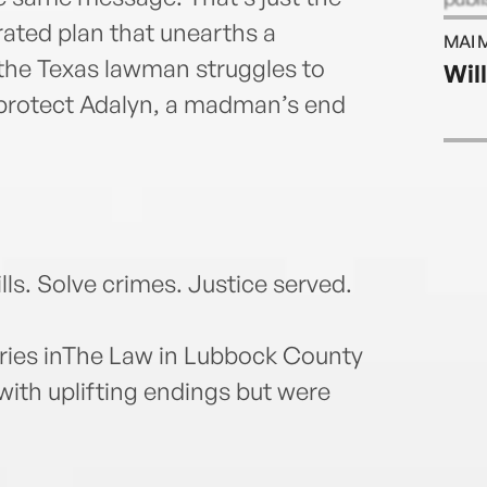
cont
rated plan that unearths a
MAI 
www.
the Texas lawman struggles to
Wil
 protect Adalyn, a madman’s end
lls. Solve crimes. Justice served.
ries inThe Law in Lubbock County
 with uplifting endings but were