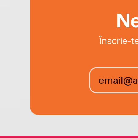
Ne
Înscrie-t