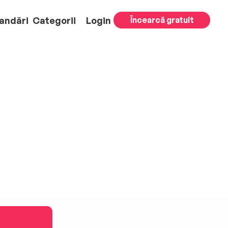
andări
Categorii
Login
Încearcă gratuit