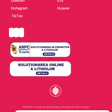
LinkedIn
iOS
Instagram
Huawei
TikTok
Platforma de audiobooks și books a Cărturești.