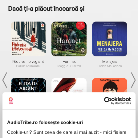
Dacă ți-a plăcut încearcă și
a...
Pădurea norvegiană
Hamnet
Menajera
I
Haruki Murakami
Maggie O'Farrell
Freida McFadden
Elita de Argint (Elita
Diavolul se îmbracă de
Migdală
AudioTribe.ro folosește cookie-uri
de...
la...
Dani Francis
Lauren Weisberger
Sohn Won-pyung
Cookie-uri? Sunt ceva de care ai mai auzit - mici fișiere