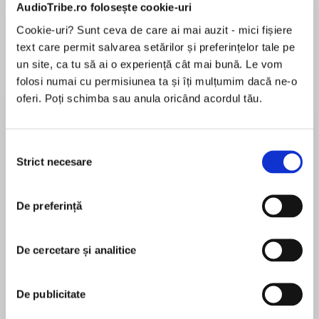
de...
la...
Dani Francis
Lauren Weisberger
Sohn Won-pyung
AudioTribe.ro folosește cookie-uri
Cookie-uri? Sunt ceva de care ai mai auzit - mici fișiere
text care permit salvarea setărilor și preferințelor tale pe
un site, ca tu să ai o experiență cât mai bună. Le vom
folosi numai cu permisiunea ta și îți mulțumim dacă ne-o
Despre
carte
oferi. Poți schimba sau anula oricând acordul tău.
If you love Susan Mallery and Jill Shalvis, you
won’t want to miss this new novel of second
chances, dogs,andknitting, from the author
Selecția
ofPupcakesandSit! Stay! Speak!
Strict necesare
consimțământului
MAI MULT
Laid off, cheated on, mugged: what else can go
De preferință
În acest moment nu există recenzii
wrong in Maeve Stephens’ life? So when she
pentru această carte
learns her birth mother has left her a house, a
vintage VW Beetle, and a marauding cat, in the
De cercetare și analitice
Annie England Noblin
small town of Timber Creek, Washington, she
packs up to discover the truth about her past.
De publicitate
Annie England Noblin lives with her son, husband,
She arrives to the sight of a cheerful bulldog