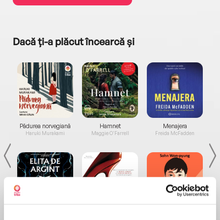
Dacă ți-a plăcut încearcă și
a...
Pădurea norvegiană
Hamnet
Menajera
I
Haruki Murakami
Maggie O'Farrell
Freida McFadden
Elita de Argint (Elita
Diavolul se îmbracă de
Migdală