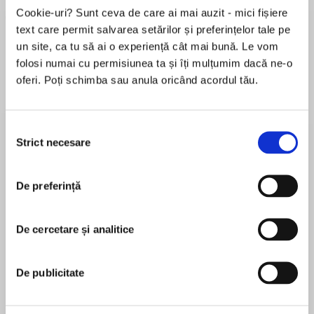
Cookie-uri? Sunt ceva de care ai mai auzit - mici fișiere
text care permit salvarea setărilor și preferințelor tale pe
un site, ca tu să ai o experiență cât mai bună. Le vom
folosi numai cu permisiunea ta și îți mulțumim dacă ne-o
oferi. Poți schimba sau anula oricând acordul tău.
Elita de Argint (Elita
Diavolul se îmbracă de
Migdală
de...
la...
Dani Francis
Lauren Weisberger
Sohn Won-pyung
Selecția
Strict necesare
consimțământului
De preferință
Despre
carte
A living pop culture legend and one of American
De cercetare și analitice
film and television's most enduring stars,
William Shatner will forever be associated with
the role of James T. Kirk, captain of the starship
De publicitate
Enterprise. Star Trek Memories is Shatner's
MAI MULT
classic behind-the-scenes look at the legendary