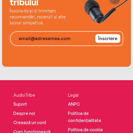
tribului
Înscrie-te și-ți trimitem
recomandări, recenzii și alte
lucruri simpatice.
Înscriere
AudioTribe
Legal
Suport
ANPC
Despre noi
Politica de
confidențialitate
Creează un cont
Politica de cookie
Cum funcționează