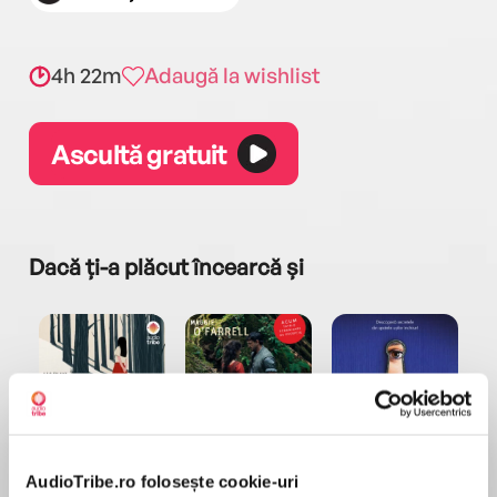
4h 22m
Adaugă la wishlist
Ascultă gratuit
Dacă ți-a plăcut încearcă și
a...
Pădurea norvegiană
Hamnet
Menajera
I
Haruki Murakami
Maggie O'Farrell
Freida McFadden
AudioTribe.ro folosește cookie-uri