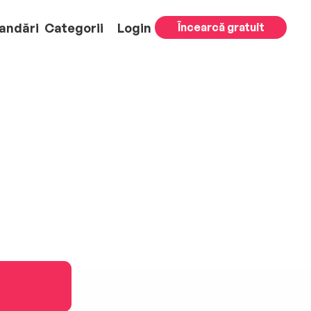
andări
Categorii
Login
Încearcă gratuit