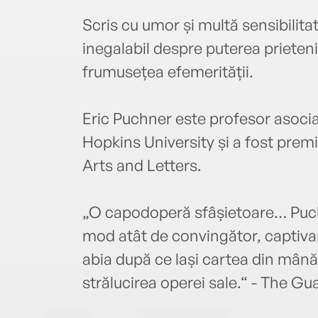
Scris cu umor și multă sensibilita
inegalabil despre puterea prietenie
frumusețea efemerității.
Eric Puchner este profesor asocia
Hopkins University și a fost pre
Arts and Letters.
„O capodoperă sfâșietoare… Puch
mod atât de convingător, captivan
abia după ce lași cartea din mână
strălucirea operei sale.“ - The Gu