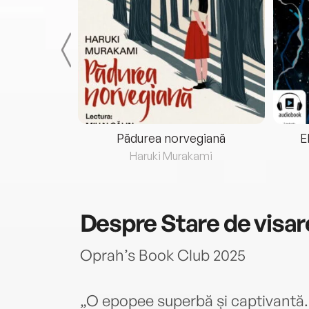
eria...
Pădurea norvegiană
E
ris
Haruki Murakami
Despre
Stare de visar
Oprah’s Book Club 2025
„O epopee superbă și captivant