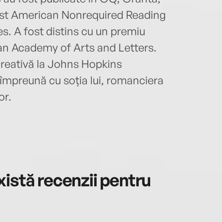
st American Nonrequired Reading
s. A fost distins cu un premiu
can Academy of Arts and Letters.
creativă la Johns Hopkins
e împreună cu soția lui, romanciera
or.
istă recenzii pentru