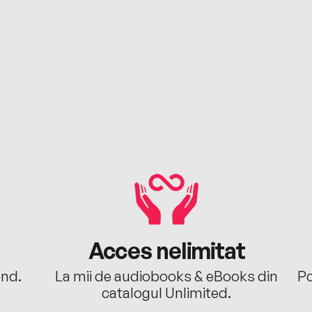
Acces nelimitat
ând.
La mii de audiobooks & eBooks din
Po
catalogul Unlimited.