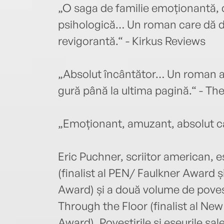
„O saga de familie emoționantă,
psihologică… Un roman care dă do
revigorantă.“ - Kirkus Reviews
„Absolut încântător… Un roman amp
gură până la ultima pagină.“ - T
„Emoționant, amuzant, absolut c
Eric Puchner, scriitor american,
(finalist al PEN/ Faulkner Award ș
Award) și a două volume de povest
Through the Floor (finalist al New
Award). Povestirile și eseurile sa