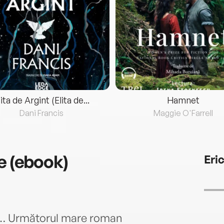
lita de Argint (Elita de...
Hamnet
Dani Francis
Maggie O'Farrell
e (ebook)
Eri
ă… Următorul mare roman