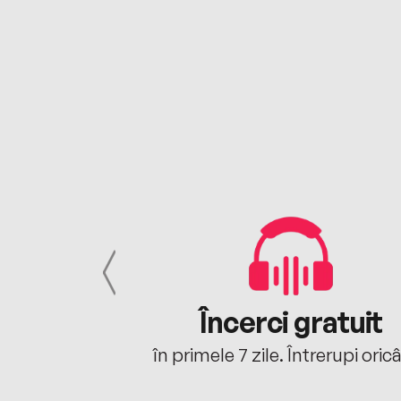
cu tine
Încerci gratuit
oriunde ești.
în primele 7 zile. Întrerupi oric