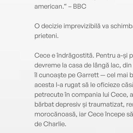
american.“ – BBC
O decizie imprevizibilă va schimb
prieteni.
Cece e îndrăgostită. Pentru a-și 
devreme la casa de lângă lac, din 
îl cunoaște pe Garrett — cel mai bu
acesta l-a rugat să le oficieze căs
petrecute în compania lui Cece, a
bărbat depresiv și traumatizat, ren
morocănoasă, iar Cece începe să-și
de Charlie.