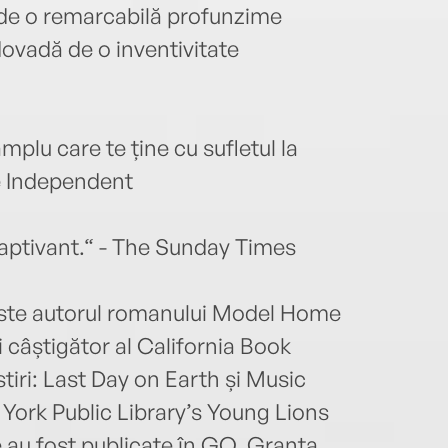
 de o remarcabilă profunzime
vadă de o inventivitate
lu care te ține cu sufletul la
he Independent
aptivant.“ - The Sunday Times
 este autorul romanului Model Home
i câștigător al California Book
iri: Last Day on Earth și Music
 York Public Library’s Young Lions
le au fost publicate în GQ, Granta,