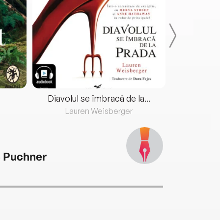
Diavolul se îmbracă de la...
Lauren Weisberger
Fre
c Puchner