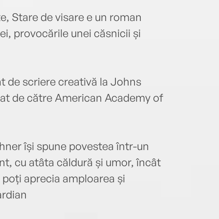
te, Stare de visare e un roman
i, provocările unei căsnicii și
t de scriere creativă la Johns
miat de către American Academy of
ner își spune povestea într-un
t, cu atâta căldură și umor, încât
 poți aprecia amploarea și
ardian