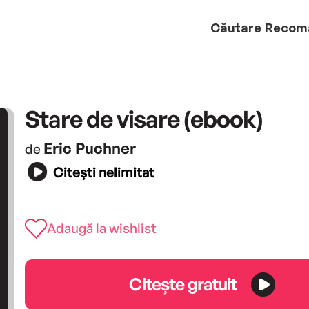
Căutare
Recom
Stare de visare (ebook)
Eric Puchner
de
Citești nelimitat
Adaugă la wishlist
Citește gratuit