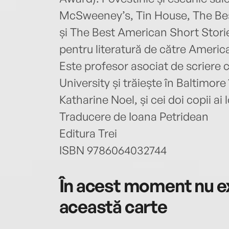
McSweeney’s, Tin House, The Be
și The Best American Short Storie
pentru literatură de către Ameri
Este profesor asociat de scriere 
University și trăiește în Baltimor
Katharine Noel, și cei doi copii ai l
Traducere de Ioana Petridean
Editura Trei
ISBN 9786064032744
În acest moment nu ex
această carte