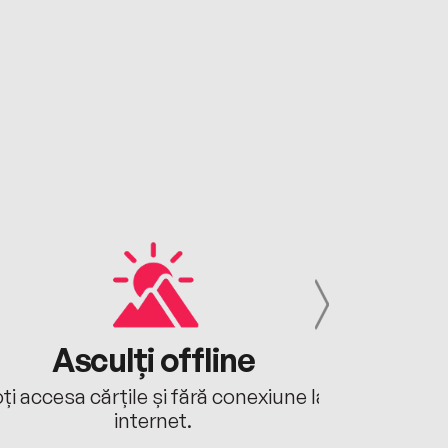
Asculți offline
Aj
ți accesa cărțile și fără conexiune la
Ascultă a
internet.