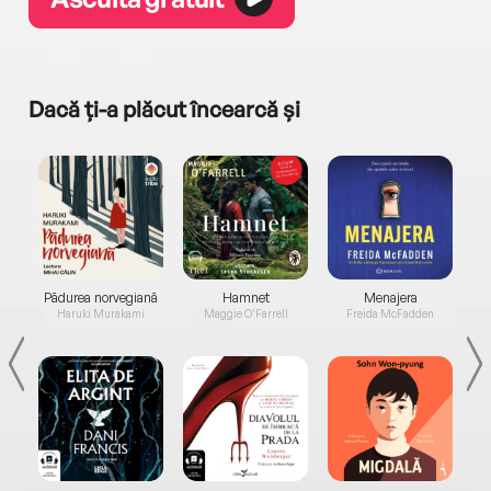
Dacă ți-a plăcut încearcă și
a...
Pădurea norvegiană
Hamnet
Menajera
I
Haruki Murakami
Maggie O'Farrell
Freida McFadden