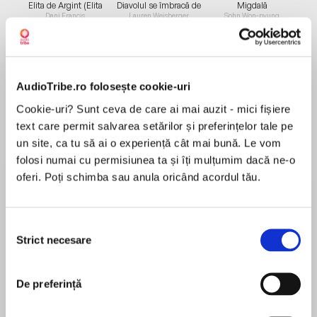
Elita de Argint (Elita
Diavolul se îmbracă de
Migdală
de...
la...
Dani Francis
Lauren Weisberger
Sohn Won-pyung
AudioTribe.ro folosește cookie-uri
Despre
carte
Cookie-uri? Sunt ceva de care ai mai auzit - mici fișiere
New York Times and USA Today Bestseller
text care permit salvarea setărilor și preferințelor tale pe
un site, ca tu să ai o experiență cât mai bună. Le vom
From the #1 New York Times bestselling author
folosi numai cu permisiunea ta și îți mulțumim dacă ne-o
of Wait for You and Be with Me comes a daring
oferi. Poți schimba sau anula oricând acordul tău.
tale that pushes boundaries . . .
MAI MULT
În acest moment nu există recenzii
At 21, Calla hasn't done a lot of things. She’s
Selecția
pentru această carte
never been kissed, never seen the ocean, never
Strict necesare
consimțământului
gone to an amusement park. But growing up,
she witnessed some things no child ever should.
De preferință
She still carries the physical and emotional
Jennifer L. Armentrout
scars of living with a strung-out mother, Mona—