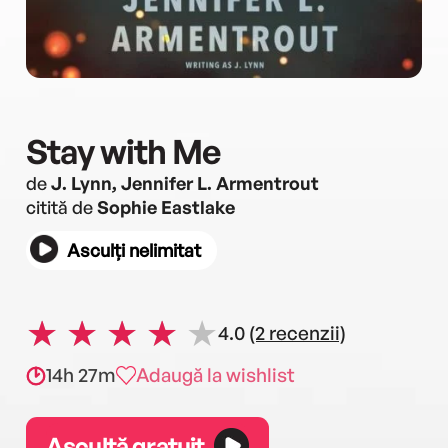
Stay with Me
de
J. Lynn, Jennifer L. Armentrout
citită de
Sophie Eastlake
Asculți nelimitat
4.0
(2 recenzii)
14h 27m
Adaugă la wishlist
Ascultă gratuit