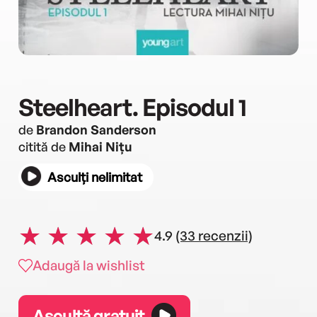
Steelheart. Episodul 1
de
Brandon Sanderson
citită de
Mihai Nițu
Asculți nelimitat
4.9
(33 recenzii)
Adaugă la wishlist
Ascultă gratuit