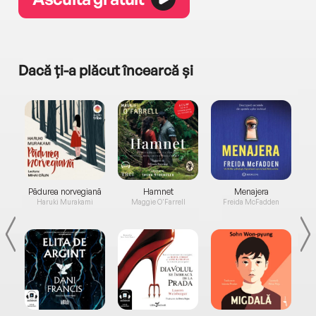
Dacă ți-a plăcut încearcă și
a...
Pădurea norvegiană
Hamnet
Menajera
I
Haruki Murakami
Maggie O'Farrell
Freida McFadden