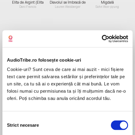
Elita de Argint (Elita
Diavolul se îmbracă de
Migdală
de...
la...
Dani Francis
Lauren Weisberger
Sohn Won-pyung
Despre
carte
Prima carte din seria Răzbunătorilor
În urma unui eveniment neobişnuit – apariţia
AudioTribe.ro folosește cookie-uri
unei entităţi misterioase care arde în
Cookie-uri? Sunt ceva de care ai mai auzit - mici fișiere
permanenţă pe cer –, unii oameni au căpătat
text care permit salvarea setărilor și preferințelor tale pe
puteri supranaturale. Denumiţi Epici, aceştia au
un site, ca tu să ai o experiență cât mai bună. Le vom
MAI MULT
preluat stăpânirea lumii, războindu-se între ei
folosi numai cu permisiunea ta și îți mulțumim dacă ne-o
Recenzii
pentru dominaţie şi omorând oameni nevinovaţi
oferi. Poți schimba sau anula oricând acordul tău.
fără să clipească. Nimeni nu li se împotriveşte,
nimeni nu luptă împotriva lor... mai puţin
Carte perfectă pentru serile lungi de iarnă.
Răzbunătorii. Această grupare de rezistenţă şi-
Selecția
Acțiune non-stop, eroi , arme și teroriști care
a petrecut ultimii ani studiindu-i pe Epici,
Strict necesare
consimțământului
doresc sa obțină libertate.
urmărindu-i şi eliminând o parte dintre ei. David