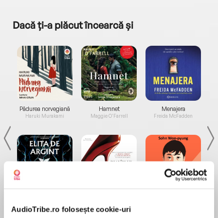
Dacă ți-a plăcut încearcă și
a...
Pădurea norvegiană
Hamnet
Menajera
I
Haruki Murakami
Maggie O'Farrell
Freida McFadden
Elita de Argint (Elita
Diavolul se îmbracă de
Migdală
de...
la...
Dani Francis
Lauren Weisberger
Sohn Won-pyung
AudioTribe.ro folosește cookie-uri