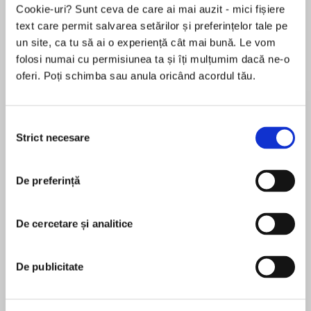
Cookie-uri? Sunt ceva de care ai mai auzit - mici fișiere
text care permit salvarea setărilor și preferințelor tale pe
un site, ca tu să ai o experiență cât mai bună. Le vom
Despre
carte
folosi numai cu permisiunea ta și îți mulțumim dacă ne-o
oferi. Poți schimba sau anula oricând acordul tău.
Perfect for fans of Big Nate, Diary of a Wimpy
Kid, and the previous Stick Dog books, Tom
Watson’s hilarious series continues with Stick
Selecția
Dog and his pals after something even more
Strict necesare
consimțământului
exciting than food: Santa Claus!
MAI MULT
De preferință
În acest moment nu există recenzii
Weird things are happening in Stick Dog’s snow-
pentru această carte
covered neighborhood. Strangely shaped
pinecones hang from trees. Humans sing merry
De cercetare și analitice
Tom Watson
songs all over town. And an odd man is making
a list and checking it twice.
Early in his career Tom worked in politics, including
De publicitate
a stint as the Chief Scriptwriter for the Governor
Mutt, Karen, Stripes, and Poo-Poo have tons of
of Ohio. This experience helped him develop the
questions. And for the first time, Stick Dog