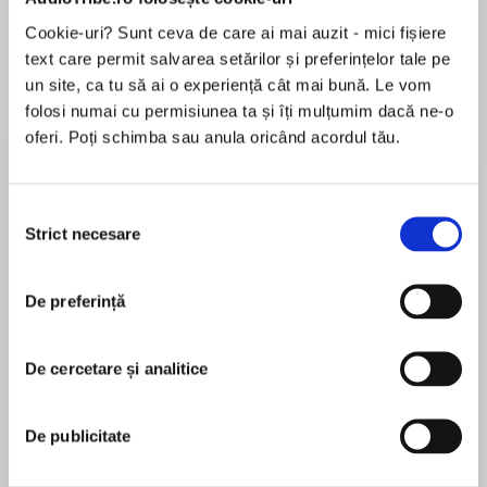
de...
la...
Dani Francis
Lauren Weisberger
Sohn Won-pyung
Cookie-uri? Sunt ceva de care ai mai auzit - mici fișiere
text care permit salvarea setărilor și preferințelor tale pe
un site, ca tu să ai o experiență cât mai bună. Le vom
folosi numai cu permisiunea ta și îți mulțumim dacă ne-o
Despre
carte
oferi. Poți schimba sau anula oricând acordul tău.
Stick Dog and his pals are back, but this time
the temperature is rising and they're all feeling
Selecția
the heat. They need cold, cold ice cream on this
Strict necesare
consimțământului
hot, hot day!
MAI MULT
It will take all of Stick Dog's smarts to guide his
De preferință
În acest moment nu există recenzii
friends to a scrumptious ice-cream feast.
pentru această carte
They'll battle a water-attacking machine,
De cercetare și analitice
discover rainbow puddles, and chase the
Tom Watson
strangest, loudest truck they've ever seen.
De publicitate
Early in his career Tom worked in politics, including
But there's a looming threat to their mission—
a stint as the Chief Scriptwriter for the Governor
Stick Dog gets spotted by ahuman. And the