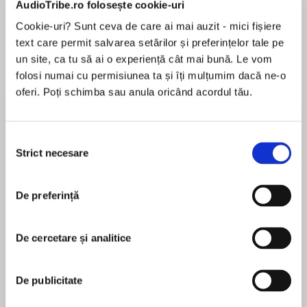
AudioTribe.ro folosește cookie-uri
Cookie-uri? Sunt ceva de care ai mai auzit - mici fișiere
text care permit salvarea setărilor și preferințelor tale pe
Despre
carte
un site, ca tu să ai o experiență cât mai bună. Le vom
folosi numai cu permisiunea ta și îți mulțumim dacă ne-o
“A little beauty of a story….A hot, fast read with
oferi. Poți schimba sau anula oricând acordul tău.
pungent characters.”
—Los Angeles Times
Selecția
“A slam-bang, no-bull action thriller…and
Strict necesare
consimțământului
MAI MULT
nobody but nobody writes better dialogue.”
În acest moment nu există recenzii
—New York Daily News
De preferință
pentru această carte
It’s an established fact: Elmore Leonard is “the
Elmore Leonard
uncontested master of the crime thriller”
De cercetare și analitice
(Washington Post ) who “does crime fiction
Elmore Leonard wrote more than forty books
better than anyone” (Cleveland Plain Dealer),
during his long career, including the
and nowhere is this more obvious than in the
De publicitate
bestsellersRaylan,Tishomingo Blues,Be Cool,Get
pages of Stick. One of his most acclaimed noir