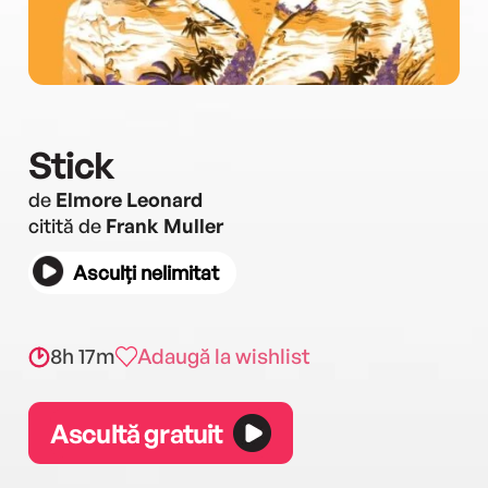
Stick
de
Elmore Leonard
citită de
Frank Muller
Asculți nelimitat
8h 17m
Adaugă la wishlist
Ascultă gratuit