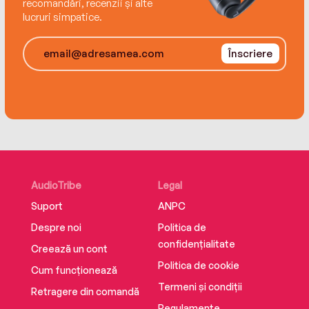
recomandări, recenzii și alte
lucruri simpatice.
Înscriere
AudioTribe
Legal
Suport
ANPC
Despre noi
Politica de
confidențialitate
Creează un cont
Politica de cookie
Cum funcționează
Termeni și condiții
Retragere din comandă
Regulamente